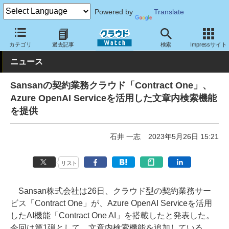
Powered by
Translate
クラウド Watch
サービス・ソフト
サービス
業務関連
カテゴリ
過去記事
検索
Impressサイト
ニュース
Sansanの契約業務クラウド「Contract One」、
Azure OpenAI Serviceを活用した文章内検索機能
を提供
石井 一志
2023年5月26日 15:21
リスト
Sansan株式会社は26日、クラウド型の契約業務サー
ビス「Contract One」が、Azure OpenAI Serviceを活用
したAI機能「Contract One AI」を搭載したと発表した。
今回は第1弾として、文章内検索機能を追加している。