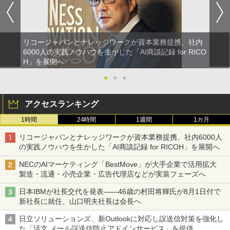
リコージャパンとナレッジワークが資本業務提携、社内
6000人の実践ノウハウを生かした「AI商談記録 for RICO
H」を展開へ
●
●
●
アクセスランキング
1時間
24時間
1週間
1カ月
リコージャパンとナレッジワークが資本業務提携、社内6000人
の実践ノウハウを生かした「AI商談記録 for RICOH」を展開へ
NECのAIマーケティング「BestMove」が大手企業で活用拡大
製造・流通・小売企業・広告代理店などが実装フェーズへ
日本IBMが社長交代を発表――46歳の村田将輝氏が8月1日付で
新社長に就任、山口明夫社長は会長へ
日立ソリューションズ、新Outlookに対応し誤送信対策を強化し
た「活文 メール誤送信防止アドインサービス」を提供