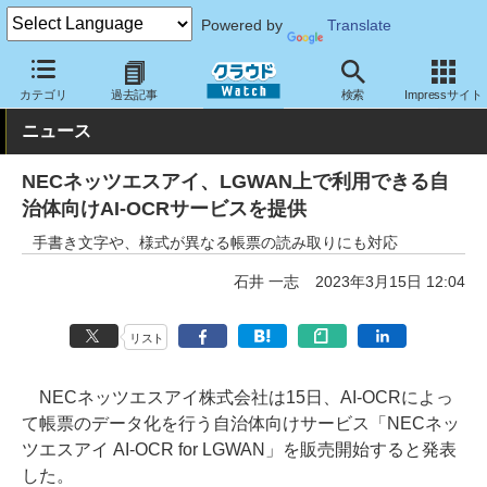
Powered by
Translate
クラウド Watch
サービス・ソフト
サービス
業務関連
カテゴリ
過去記事
検索
Impressサイト
ニュース
NECネッツエスアイ、LGWAN上で利用できる自
治体向けAI-OCRサービスを提供
手書き文字や、様式が異なる帳票の読み取りにも対応
石井 一志
2023年3月15日 12:04
リスト
NECネッツエスアイ株式会社は15日、AI-OCRによっ
て帳票のデータ化を行う自治体向けサービス「NECネッ
ツエスアイ AI-OCR for LGWAN」を販売開始すると発表
した。