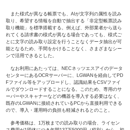
また様式が異なる帳票でも、AIが文字列の属性を読み
取り、希望する情報を自動で抽出する「非定型帳票読み
取り機能」を標準搭載する。例えば、外部業者から送ら
れてくる請求書の様式が異なる場合であっても、様式ご
とに文字の読み取り設定を行うことなくデータ抽出が可
能となるため、手間をかけることなく、さまざまなシー
ンで活用できるとした。
なお利用にあたっては、NECネッツエスアイのデータ
センターにあるOCRサーバーに、LGWANを経由してPD
Fファイル等をアップロードし、認識結果をCSVファイ
ルでダウンロードすることになる。このため、専用のサ
ーバーやスキャナーなどの機器を導入する必要はなく、
既存のLGWANに接続されているPCから直接利用できる
ので、導入・運用時の負担も軽減されるとのこと。
参考価格は、1万枚までの読み取りの場合、ライセン
ス費用が1団体につき年間137万5000円（税別）から。初