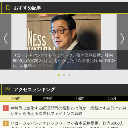
おすすめ記事
リコージャパンとナレッジワークが資本業務提携、社内
6000人の実践ノウハウを生かした「AI商談記録 for RICO
H」を展開へ
●
●
●
アクセスランキング
1時間
24時間
1週間
1カ月
AI時代に進化する経理部門の役割とは何か 業務のすみ分けとAI
活用から考える次世代ファイナンス戦略
リコージャパンとナレッジワークが資本業務提携、社内6000人