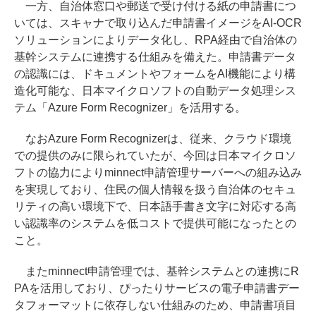
一方、自治体窓口や郵送で受け付ける紙の申請書につ
いては、スキャナで取り込んだ申請書イメージをAI-OCR
ソリューションによりデータ化し、RPA経由で自治体の
基幹システムに連携する仕組みを備えた。申請書データ
の認識には、ドキュメントやフォームをAI機能により構
造化可能な、日本マイクロソフトの自動データ処理シス
テム「Azure Form Recognizer」を活用する。
なおAzure Form Recognizerは、従来、クラウド環境
での提供のみに限られていたが、今回は日本マイクロソ
フトの協力によりminnect申請管理サーバーへの組み込み
を実現しており、住民の個人情報を扱う自治体のセキュ
リティの高い環境下で、日本語手書き文字に対応する高
い認識率のシステムを低コストで提供可能になったとの
こと。
またminnect申請管理では、基幹システムとの連携にR
PAを活用しており、ぴったりサービスの電子申請書デー
タフォーマットに依存しない仕組みのため、申請書項目