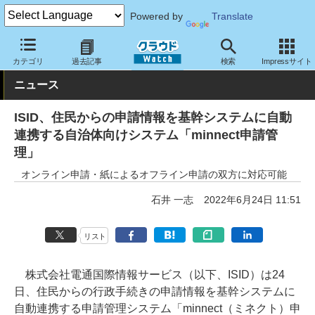
Powered by
Translate
クラウド Watch
サービス・ソフト
ソフトウェア
業務関連ソフ
カテゴリ
過去記事
検索
Impressサイト
ニュース
ISID、住民からの申請情報を基幹システムに自動
連携する自治体向けシステム「minnect申請管
理」
オンライン申請・紙によるオフライン申請の双方に対応可能
石井 一志
2022年6月24日 11:51
リスト
株式会社電通国際情報サービス（以下、ISID）は24
日、住民からの行政手続きの申請情報を基幹システムに
自動連携する申請管理システム「minnect（ミネクト）申