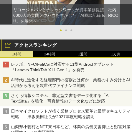
リコージャパンとナレッジワークが資本業務提携、社内
6000人の実践ノウハウを生かした「AI商談記録 for RICO
H」を展開へ
●
●
●
アクセスランキング
1時間
24時間
1週間
1カ月
レノボ、NFC/FeliCaに対応する11型Androidタブレット
「Lenovo ThinkTab X11 Gen 1」を発売
AI時代に進化する経理部門の役割とは何か 業務のすみ分けとAI
活用から考える次世代ファイナンス戦略
さくら情報システム、非定型文書をデータ化する「AI
TextSifta」を強化 写真情報のデータ化などに対応
日本マイクロソフトが描く業務プロセス変革と最新セキュリティ
戦略――津坂美樹社長が2027年度戦略を説明
山梨県小菅村とNTT東日本など、林業の労働災害抑止と獣害対策