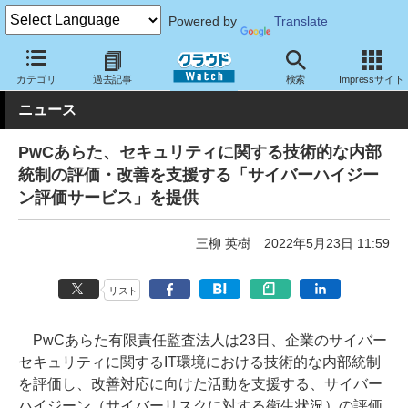
Powered by
Translate
クラウド Watch
セキュリティ
セキュリティサービス
カテゴリ
過去記事
検索
Impressサイト
ニュース
PwCあらた、セキュリティに関する技術的な内部
統制の評価・改善を支援する「サイバーハイジー
ン評価サービス」を提供
三柳 英樹
2022年5月23日 11:59
リスト
PwCあらた有限責任監査法人は23日、企業のサイバー
セキュリティに関するIT環境における技術的な内部統制
を評価し、改善対応に向けた活動を支援する、サイバー
ハイジーン（サイバーリスクに対する衛生状況）の評価