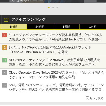
H」を展開へ
●
●
●
アクセスランキング
1時間
24時間
1週間
1カ月
リコージャパンとナレッジワークが資本業務提携、社内6000人
の実践ノウハウを生かした「AI商談記録 for RICOH」を展開へ
レノボ、NFC/FeliCaに対応する11型Androidタブレット
「Lenovo ThinkTab X11 Gen 1」を発売
NECのAIマーケティング「BestMove」が大手企業で活用拡大
製造・流通・小売企業・広告代理店などが実装フェーズへ
Cloud Operator Days Tokyo 2026がスタート、「AIとどう向き合
うか」をテーマにインフラ運用の知見を集約
S&J、電通PRコンサルティング、電通総研の3社、サイバーイン
シデント発生時の対応と危機管理広報を一体的に訓練するプログ
ラムを提供
もっと見る