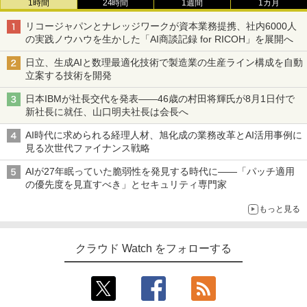
1時間
24時間
1週間
1カ月
リコージャパンとナレッジワークが資本業務提携、社内6000人
の実践ノウハウを生かした「AI商談記録 for RICOH」を展開へ
日立、生成AIと数理最適化技術で製造業の生産ライン構成を自動
立案する技術を開発
日本IBMが社長交代を発表――46歳の村田将輝氏が8月1日付で
新社長に就任、山口明夫社長は会長へ
AI時代に求められる経理人材、旭化成の業務改革とAI活用事例に
見る次世代ファイナンス戦略
AIが27年眠っていた脆弱性を発見する時代に――「パッチ適用
の優先度を見直すべき」とセキュリティ専門家
もっと見る
クラウド Watch をフォローする