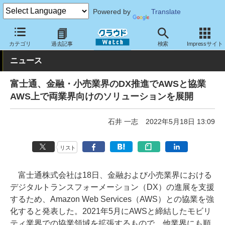
Powered by
Translate
クラウド Watch
トピック
協業・提携
その他
カテゴリ
過去記事
検索
Impressサイト
ニュース
富士通、金融・小売業界のDX推進でAWSと協業
AWS上で両業界向けのソリューションを展開
石井 一志
2022年5月18日 13:09
リスト
富士通株式会社は18日、金融および小売業界における
デジタルトランスフォーメーション（DX）の進展を支援
するため、Amazon Web Services（AWS）との協業を強
化すると発表した。2021年5月にAWSと締結したモビリ
ティ業界での協業領域を拡張するもので、他業界にも順