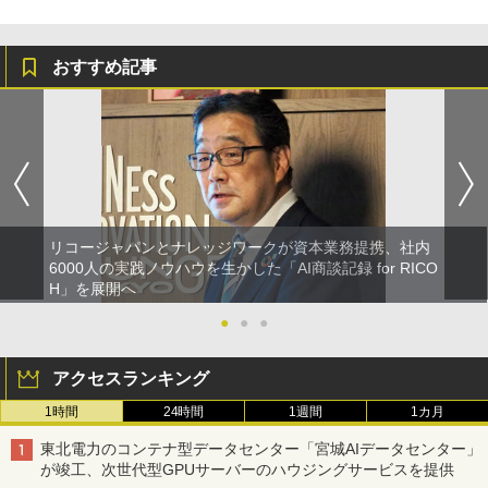
おすすめ記事
リコージャパンとナレッジワークが資本業務提携、社内
6000人の実践ノウハウを生かした「AI商談記録 for RICO
H」を展開へ
●
●
●
アクセスランキング
1時間
24時間
1週間
1カ月
東北電力のコンテナ型データセンター「宮城AIデータセンター」
が竣工、次世代型GPUサーバーのハウジングサービスを提供