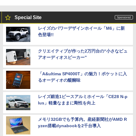
Special Site
レイズのパワーデザインホイール「M6」に新
色登場!!
クリエイティブが作った2万円台の“小さなピュ
アオーディオスピーカー”
「A&ultima SP4000T」の魅力！ポケットに入
るオーディオの醍醐味
レイズ鍛造1ピースアルミホイール「CE28 N-p
lus」軽量なままに剛性を向上
メモリ32GBでも予算内。産経新聞社がAMD R
yzen搭載dynabookを2千台導入