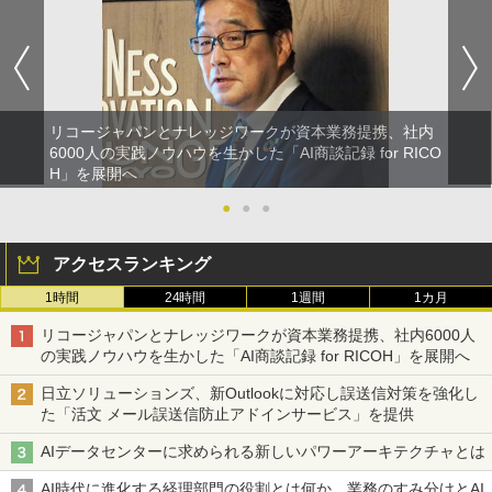
リコージャパンとナレッジワークが資本業務提携、社内
6000人の実践ノウハウを生かした「AI商談記録 for RICO
H」を展開へ
●
●
●
アクセスランキング
1時間
24時間
1週間
1カ月
リコージャパンとナレッジワークが資本業務提携、社内6000人
の実践ノウハウを生かした「AI商談記録 for RICOH」を展開へ
日立ソリューションズ、新Outlookに対応し誤送信対策を強化し
た「活文 メール誤送信防止アドインサービス」を提供
AIデータセンターに求められる新しいパワーアーキテクチャとは
AI時代に進化する経理部門の役割とは何か 業務のすみ分けとAI