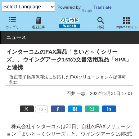
Powered by
Translate
クラウド Watch
トピック
協業・提携
国内
カテゴリ
過去記事
検索
Impressサイト
ニュース
インターコムのFAX製品「まいと～くシリー
ズ」、ウイングアーク1stの文書活用製品「SPA」
と連携
改正電子帳簿保存法に対応したFAXソリューションを提供可
能に
石井 一志
2022年3月31日 17:01
リスト
株式会社インターコムは31日、自社のFAXソリューシ
ョン「まいと～くシリーズ」と、ウイングアーク1st株式