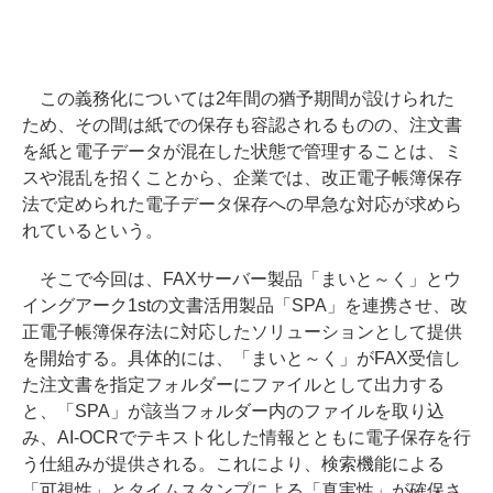
この義務化については2年間の猶予期間が設けられた
ため、その間は紙での保存も容認されるものの、注文書
を紙と電子データが混在した状態で管理することは、ミ
スや混乱を招くことから、企業では、改正電子帳簿保存
法で定められた電子データ保存への早急な対応が求めら
れているという。
そこで今回は、FAXサーバー製品「まいと～く」とウ
イングアーク1stの文書活用製品「SPA」を連携させ、改
正電子帳簿保存法に対応したソリューションとして提供
を開始する。具体的には、「まいと～く」がFAX受信し
た注文書を指定フォルダーにファイルとして出力する
と、「SPA」が該当フォルダー内のファイルを取り込
み、AI-OCRでテキスト化した情報とともに電子保存を行
う仕組みが提供される。これにより、検索機能による
「可視性」とタイムスタンプによる「真実性」が確保さ