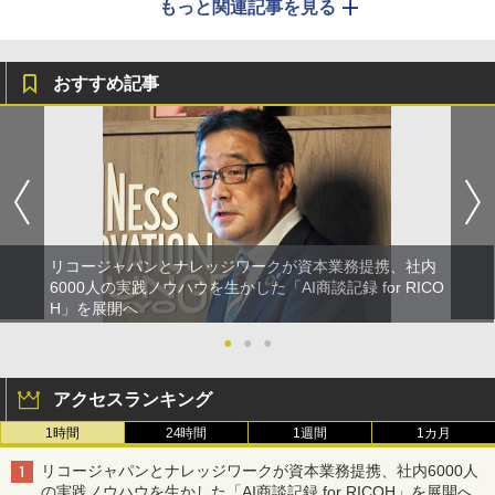
もっと関連記事を見る
おすすめ記事
リコージャパンとナレッジワークが資本業務提携、社内
6000人の実践ノウハウを生かした「AI商談記録 for RICO
H」を展開へ
●
●
●
アクセスランキング
1時間
24時間
1週間
1カ月
リコージャパンとナレッジワークが資本業務提携、社内6000人
の実践ノウハウを生かした「AI商談記録 for RICOH」を展開へ