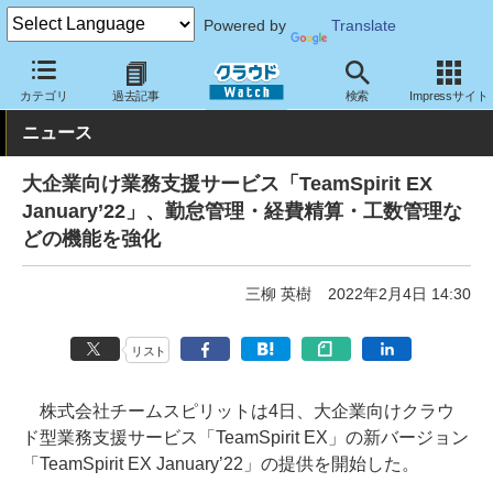
Powered by
Translate
クラウド Watch
サービス・ソフト
サービス
業務関連
カテゴリ
過去記事
検索
Impressサイト
ニュース
大企業向け業務支援サービス「TeamSpirit EX
January’22」、勤怠管理・経費精算・工数管理な
どの機能を強化
三柳 英樹
2022年2月4日 14:30
リスト
株式会社チームスピリットは4日、大企業向けクラウ
ド型業務支援サービス「TeamSpirit EX」の新バージョン
「TeamSpirit EX January’22」の提供を開始した。