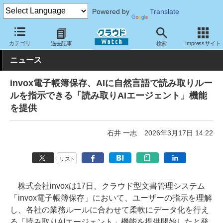
Powered by
Translate
クラウド Watch
サービス・ソフト
サービス
業務関連
カテゴリ
過去記事
検索
Impressサイト
ニュース
invox電子帳簿保存、AIに自然言語で読み取りルー
ルを指示できる「読み取りAIエージェント」機能
を提供
石井 一志
2026年3月17日 14:22
リスト
株式会社invoxは17日、クラウド型文書管理システム
「invox電子帳簿保存」において、ユーザーの指示を理解
し、各社の業務ルールに合わせて柔軟にデータ化を行え
る「読み取りAIエージェント」機能を提供開始したと発