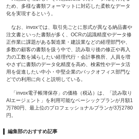
ため、多様な書類フォーマットに対応した柔軟なデータ
化を実現するという。
なお、invoxでは、取引先ごとに形式が異なる納品書や
注文書といった書類が多く、OCRの認識精度やデータ修
正作業に課題がある製造業・建設業などの経理部門や、
多数の顧客の書類を扱う中で、読み取り後の修正や再入
力の工数を減らしたい経理代行・会計事務所、人員を増
やさずに書類のデータ化精度を高め、検索性やデータ活
用を促進したい中小・中堅企業のバックオフィス部門な
どでの利用に向くと説明している。
「invox電子帳簿保存」の価格（税込）は、「読み取り
AIエージェント」を利用可能なベーシックプランが月額1
万780円、最上位のプロフェッショナルプランが3万2780
円。
編集部のおすすめ記事