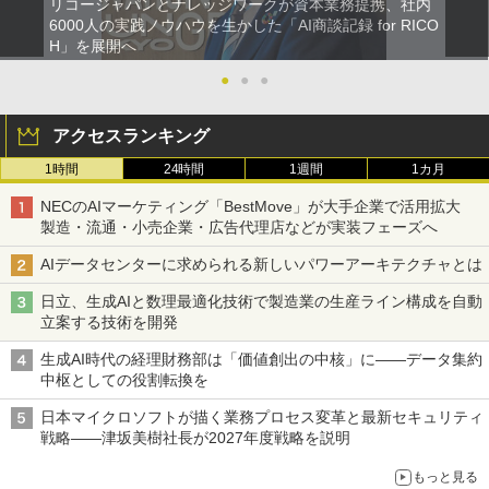
リコージャパンとナレッジワークが資本業務提携、社内
6000人の実践ノウハウを生かした「AI商談記録 for RICO
H」を展開へ
●
●
●
アクセスランキング
1時間
24時間
1週間
1カ月
NECのAIマーケティング「BestMove」が大手企業で活用拡大
製造・流通・小売企業・広告代理店などが実装フェーズへ
AIデータセンターに求められる新しいパワーアーキテクチャとは
日立、生成AIと数理最適化技術で製造業の生産ライン構成を自動
立案する技術を開発
生成AI時代の経理財務部は「価値創出の中核」に――データ集約
中枢としての役割転換を
日本マイクロソフトが描く業務プロセス変革と最新セキュリティ
戦略――津坂美樹社長が2027年度戦略を説明
もっと見る