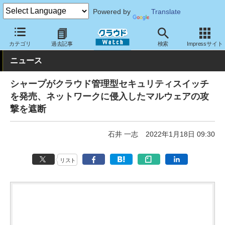
Powered by
Translate
クラウド Watch
セキュリティ
セキュリティアプライアンス
カテゴリ
過去記事
検索
Impressサイト
ニュース
シャープがクラウド管理型セキュリティスイッチ
を発売、ネットワークに侵入したマルウェアの攻
撃を遮断
石井 一志
2022年1月18日 09:30
リスト