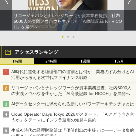
リコージャパンとナレッジワークが資本業務提携、社内
6000人の実践ノウハウを生かした「AI商談記録 for RICO
H」を展開へ
●
●
●
アクセスランキング
1時間
24時間
1週間
1カ月
AI時代に進化する経理部門の役割とは何か 業務のすみ分けとAI
活用から考える次世代ファイナンス戦略
リコージャパンとナレッジワークが資本業務提携、社内6000人
の実践ノウハウを生かした「AI商談記録 for RICOH」を展開へ
AIデータセンターに求められる新しいパワーアーキテクチャとは
Cloud Operator Days Tokyo 2026がスタート、「AIとどう向き合
うか」をテーマにインフラ運用の知見を集約
生成AI時代の経理財務部は「価値創出の中核」に――データ集約
中枢としての役割転換を