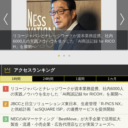
リコージャパンとナレッジワークが資本業務提携、社内
6000人の実践ノウハウを生かした「AI商談記録 for RICO
H」を展開へ
●
●
●
アクセスランキング
1時間
24時間
1週間
1カ月
リコージャパンとナレッジワークが資本業務提携、社内6000人
の実践ノウハウを生かした「AI商談記録 for RICOH」を展開へ
JBCCと日立ソリューションズ東日本、生産管理「R-PiCS NX」
と供給計画「scSQUARE ISP」の連携サービスを提供開始
NECのAIマーケティング「BestMove」が大手企業で活用拡大
製造・流通・小売企業・広告代理店などが実装フェーズへ