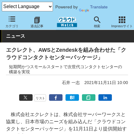
Powered by
Translate
クラウド Watch
サービス・ソフト
サービス
コミュニケーショ
カテゴリ
過去記事
検索
Impressサイト
ニュース
エクレクト、AWSとZendeskを組み合わせた「ク
ラウドコンタクトセンターパッケージ」
短期間かつスモールスタートで次世代コンタクトセンターの
構築を実現
石井 一志
2021年11月11日 10:00
リスト
株式会社エクレクトは、株式会社サーバーワークスと
協業し、日本市場のニーズを組み込んだ「クラウドコン
タクトセンターパッケージ」を11月11日より提供開始す