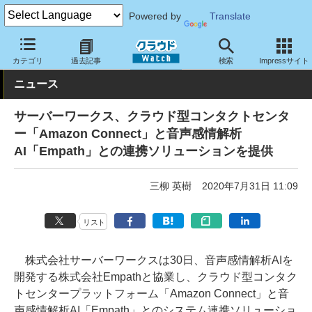
Powered by
Translate
クラウド Watch
サービス・ソフト
サービス
導入支援
カテゴリ
過去記事
検索
Impressサイト
ニュース
サーバーワークス、クラウド型コンタクトセンタ
ー「Amazon Connect」と音声感情解析
AI「Empath」との連携ソリューションを提供
三柳 英樹
2020年7月31日 11:09
リスト
株式会社サーバーワークスは30日、音声感情解析AIを
開発する株式会社Empathと協業し、クラウド型コンタク
トセンタープラットフォーム「Amazon Connect」と音
声感情解析AI「Empath」とのシステム連携ソリューショ