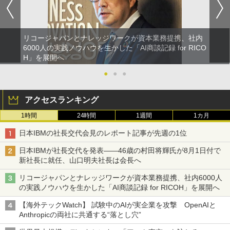
リコージャパンとナレッジワークが資本業務提携、社内
6000人の実践ノウハウを生かした「AI商談記録 for RICO
H」を展開へ
●
●
●
アクセスランキング
1時間
24時間
1週間
1カ月
日本IBMの社長交代会見のレポート記事が先週の1位
日本IBMが社長交代を発表――46歳の村田将輝氏が8月1日付で
新社長に就任、山口明夫社長は会長へ
リコージャパンとナレッジワークが資本業務提携、社内6000人
の実践ノウハウを生かした「AI商談記録 for RICOH」を展開へ
【海外テックWatch】 試験中のAIが実企業を攻撃 OpenAIと
Anthropicの両社に共通する“落とし穴”