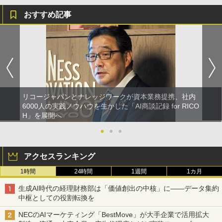
おすすめ記事
リコージャパンとナレッジワークが資本業務提携、社内
6000人の実践ノウハウを生かした「AI商談記録 for RICO
H」を展開へ
●
●
●
アクセスランキング
1時間
24時間
1週間
1カ月
生成AI時代の経理財務部は「価値創出の中核」に――データ集約
中枢としての役割転換を
NECのAIマーケティング「BestMove」が大手企業で活用拡大