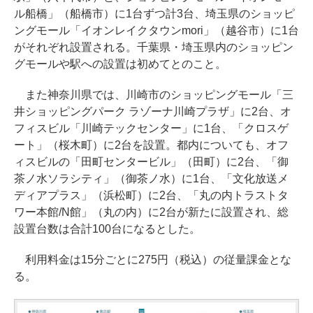
ル船橋」（船橋市）に1台ずつ計3台、埼玉県のショッピ
ングモール「イオンレイクタウンmori」（越谷市）に1台
がそれぞれ設置される。千葉県・埼玉県内のショッピン
グモールや駅への設置は初めてとのこと。
また神奈川県では、川崎市のショッピングモール「三
井ショッピングパーク ラゾーナ川崎プラザ」に2台、オ
フィスビル「川崎テックセンター」に1台、「クロスゲ
ート」（桜木町）に2台を設置。都内についても、オフ
ィスビルの「田町センタービル」（田町）に2台、「御
茶ノ水ソラシティ」（御茶ノ水）に1台、「文化放送メ
ディアプラス」（浜松町）に2台、「丸の内トラストタ
ワー本館/N館」（丸の内）に2台が新たに設置され、総
設置台数は合計100台になるとした。
利用料金は15分ごとに275円（税込）の従量課金とな
る。