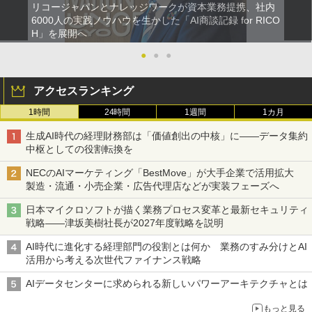
リコージャパンとナレッジワークが資本業務提携、社内
6000人の実践ノウハウを生かした「AI商談記録 for RICO
H」を展開へ
●
●
●
アクセスランキング
1時間
24時間
1週間
1カ月
生成AI時代の経理財務部は「価値創出の中核」に――データ集約
中枢としての役割転換を
NECのAIマーケティング「BestMove」が大手企業で活用拡大
製造・流通・小売企業・広告代理店などが実装フェーズへ
日本マイクロソフトが描く業務プロセス変革と最新セキュリティ
戦略――津坂美樹社長が2027年度戦略を説明
AI時代に進化する経理部門の役割とは何か 業務のすみ分けとAI
活用から考える次世代ファイナンス戦略
AIデータセンターに求められる新しいパワーアーキテクチャとは
もっと見る