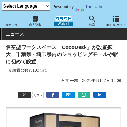
Powered by
Translate
クラウド Watch
サービス・ソフト
サービス
その他
カテゴリ
過去記事
検索
Impressサイト
ニュース
個室型ワークスペース「CocoDesk」が設置拡
大、千葉県・埼玉県内のショッピングモールや駅
に初めて設置
総設置台数も100台に
石井 一志
2021年9月27日 12:06
リスト