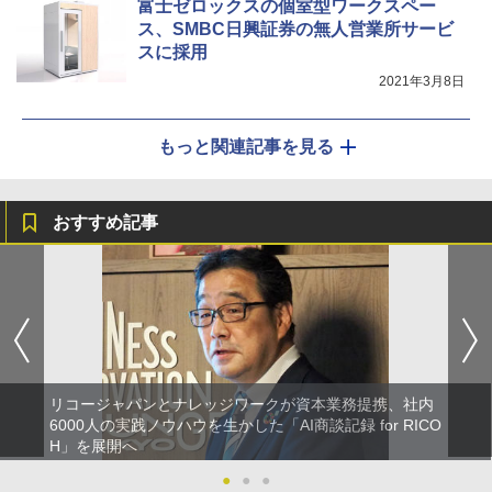
富士ゼロックスの個室型ワークスペー
ス、SMBC日興証券の無人営業所サービ
スに採用
2021年3月8日
もっと関連記事を見る
おすすめ記事
リコージャパンとナレッジワークが資本業務提携、社内
6000人の実践ノウハウを生かした「AI商談記録 for RICO
H」を展開へ
●
●
●