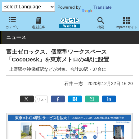
Powered by
Translate
クラウド Watch
サービス・ソフト
サービス
その他
カテゴリ
過去記事
検索
Impressサイト
ニュース
富士ゼロックス、個室型ワークスペース
「CocoDesk」を東京メトロの4駅に設置
上野駅や神保町駅などが対象、合計20駅・37台に
石井 一志
2020年12月22日 16:20
リスト