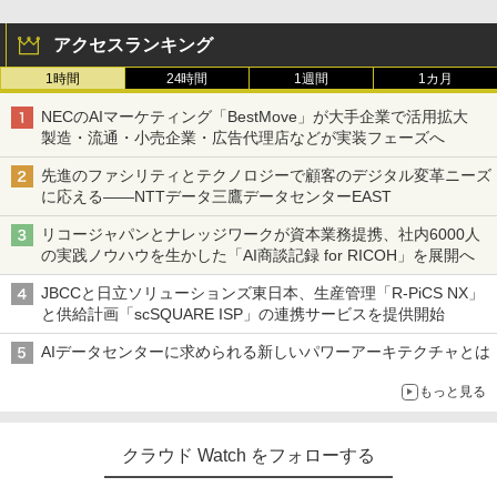
アクセスランキング
1時間
24時間
1週間
1カ月
NECのAIマーケティング「BestMove」が大手企業で活用拡大
製造・流通・小売企業・広告代理店などが実装フェーズへ
先進のファシリティとテクノロジーで顧客のデジタル変革ニーズ
に応える――NTTデータ三鷹データセンターEAST
リコージャパンとナレッジワークが資本業務提携、社内6000人
の実践ノウハウを生かした「AI商談記録 for RICOH」を展開へ
JBCCと日立ソリューションズ東日本、生産管理「R-PiCS NX」
と供給計画「scSQUARE ISP」の連携サービスを提供開始
AIデータセンターに求められる新しいパワーアーキテクチャとは
もっと見る
クラウド Watch をフォローする