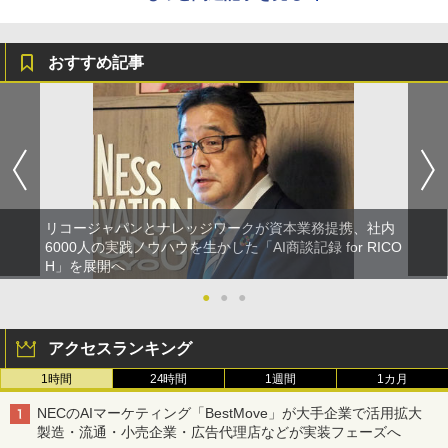
おすすめ記事
リコージャパンとナレッジワークが資本業務提携、社内
6000人の実践ノウハウを生かした「AI商談記録 for RICO
H」を展開へ
●
●
●
アクセスランキング
1時間
24時間
1週間
1カ月
NECのAIマーケティング「BestMove」が大手企業で活用拡大
製造・流通・小売企業・広告代理店などが実装フェーズへ