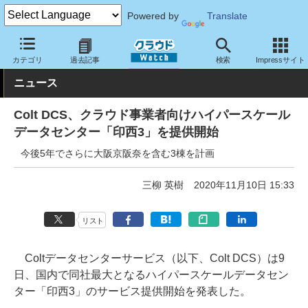
Powered by
Translate
クラウド Watch
ハード・インフラ
データセンター
カテゴリ
過去記事
検索
Impressサイト
ニュース
Colt DCS、クラウド事業者向けハイパースケール
データセンター「印西3」を提供開始
今後5年でさらに大阪京阪奈を含む3棟を計画
三柳 英樹
2020年11月10日 15:33
リスト
Coltデータセンターサービス（以下、Colt DCS）は9
日、国内で同社最大となるハイパースケールデータセン
ター「印西3」のサービス提供開始を発表した。