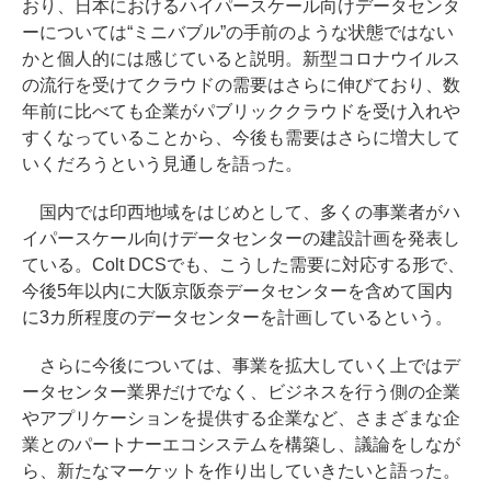
おり、日本におけるハイパースケール向けデータセンタ
ーについては“ミニバブル”の手前のような状態ではない
かと個人的には感じていると説明。新型コロナウイルス
の流行を受けてクラウドの需要はさらに伸びており、数
年前に比べても企業がパブリッククラウドを受け入れや
すくなっていることから、今後も需要はさらに増大して
いくだろうという見通しを語った。
国内では印西地域をはじめとして、多くの事業者がハ
イパースケール向けデータセンターの建設計画を発表し
ている。Colt DCSでも、こうした需要に対応する形で、
今後5年以内に大阪京阪奈データセンターを含めて国内
に3カ所程度のデータセンターを計画しているという。
さらに今後については、事業を拡大していく上ではデ
ータセンター業界だけでなく、ビジネスを行う側の企業
やアプリケーションを提供する企業など、さまざまな企
業とのパートナーエコシステムを構築し、議論をしなが
ら、新たなマーケットを作り出していきたいと語った。