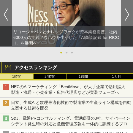
リコージャパンとナレッジワークが資本業務提携、社内
6000人の実践ノウハウを生かした「AI商談記録 for RICO
H」を展開へ
●
●
●
アクセスランキング
1時間
24時間
1週間
1カ月
NECのAIマーケティング「BestMove」が大手企業で活用拡大
製造・流通・小売企業・広告代理店などが実装フェーズへ
日立、生成AIと数理最適化技術で製造業の生産ライン構成を自動
立案する技術を開発
S&J、電通PRコンサルティング、電通総研の3社、サイバーイン
シデント発生時の対応と危機管理広報を一体的に訓練するプログ
ラムを提供