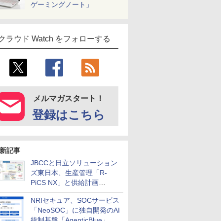
ゲーミングノート」
クラウド Watch をフォローする
メルマガスタート！
登録はこちら
新記事
JBCCと日立ソリューション
ズ東日本、生産管理「R-
PiCS NX」と供給計画
「scSQUARE ISP」の連携サ
NRIセキュア、SOCサービス
ービスを提供開始
「NeoSOC」に独自開発のAI
統制基盤「AgenticBlue」を