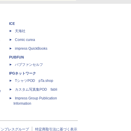
ICE
天海社
ス
Comic curea
impress QuickBooks
PUBFUN
パブファンセルフ
IPGネットワーク
TシャツPOD pTa.shop
カスタム写真集POD fabli
e
Impress Group Publication
Information
インプレスグループ
特定商取引法に基づく表示