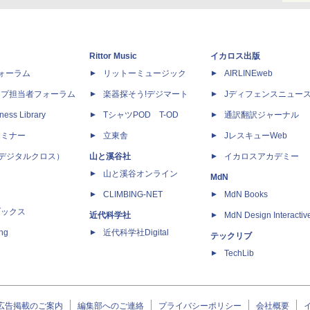
Rittor Music
イカロス出版
dフォーラム
リットーミュージック
AIRLINEweb
ップ担当者フォーラム
楽器探そう!デジマート
Jディフェンスニュー
ness Library
TシャツPOD T-OD
通訳翻訳ジャーナル
セミナー
立東舎
JレスキューWeb
 X（デジタルクロス）
山と溪谷社
イカロスアカデミー
山と溪谷オンライン
MdN
CLIMBING-NET
MdN Books
ブックス
近代科学社
MdN Design Interactiv
ing
近代科学社Digital
テックリブ
TechLib
広告掲載のご案内
編集部へのご連絡
プライバシーポリシー
会社概要