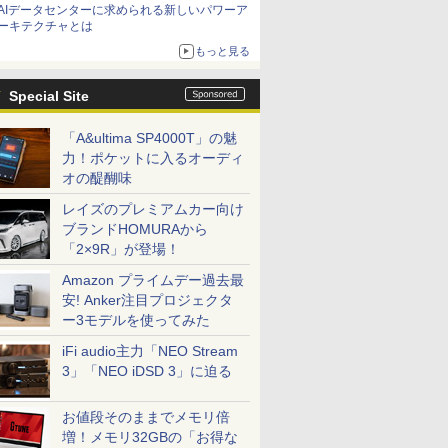
AIデータセンターに求められる新しいパワーア
ーキテクチャとは
もっと見る
Special Site
「A&ultima SP4000T」の魅
力！ポケットに入るオーディ
オの醍醐味
レイズのプレミアムカー向け
ブランドHOMURAから
「2×9R」が登場！
Amazon プライムデー過去最
安! Anker注目プロジェクタ
ー3モデルを使ってみた
iFi audio主力「NEO Stream
3」「NEO iDSD 3」に迫る
お値段そのままでメモリ倍
増！メモリ32GBの「お得な