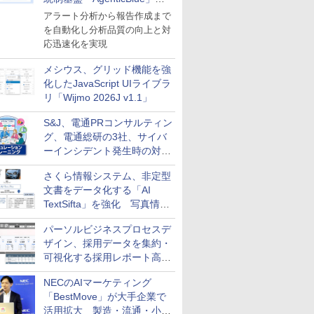
導入
アラート分析から報告作成まで
を自動化し分析品質の向上と対
応迅速化を実現
メシウス、グリッド機能を強
化したJavaScript UIライブラ
リ「Wijmo 2026J v1.1」
S&J、電通PRコンサルティン
グ、電通総研の3社、サイバ
ーインシデント発生時の対応
と危機管理広報を一体的に訓
さくら情報システム、非定型
練するプログラムを提供
文書をデータ化する「AI
TextSifta」を強化 写真情報
のデータ化などに対応
パーソルビジネスプロセスデ
ザイン、採用データを集約・
可視化する採用レポート高速
化サービスを提供
NECのAIマーケティング
「BestMove」が大手企業で
活用拡大 製造・流通・小売