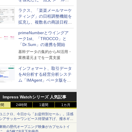
送信防止アドインサービス」
ラクス、「楽楽メールマーケ
を提供
ティング」の日程調整機能を
拡充し、複数名の商談日程調
整を効率化
primeNumberとウイングア
ーク1st、「TROCCO」と
「Dr.Sum」の連携を開始
基幹データの集約からAI活用・
業務還元までを一貫支援
インフォマート、取引データ
をAI分析する経営分析システ
ム「IMAgent」ベータ版を提
供
Impress Watchシリーズ 人気記事
時間
24時間
1週間
1カ月
ユニクロ、今日から「お盆特別セール」。涼感
シアサッカーワンピース待望値下げ、撥水ギア
ショーツは1990円に
東映の歴代オープニング映像がカプセルトイ
に。全5種で8月下旬発売