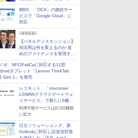
企業・広告代理店などが実装
BBIX、「OCX」の接続サー
フェーズへ
ビスで「Google Cloud」に
対応
イベント
【パネルディスカッション】
AI活用は何を変えるのか 攻
めのファイナンスを実現する
業務設計とマインドセット変
ノボ、NFC/FeliCaに対応する11型
革
droidタブレット「Lenovo ThinkTab
11 Gen 1」を発売
レコモット、「moconavi
LGWANクラウドゲートウェ
イサービス」で新たに5種類
のサービスと連携開始
利用可能サービスは計102種類
に拡大
日立ソリューションズ、新
Outlookに対応し誤送信対策
を強化した「活文 メール誤