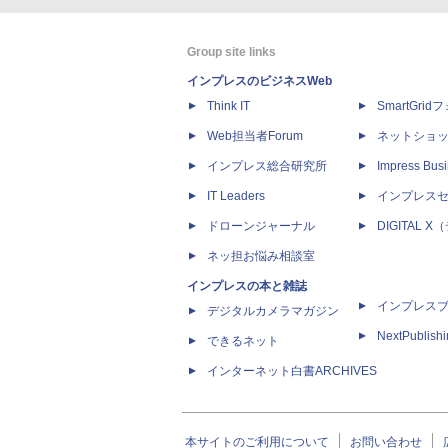
Group site links
インプレスのビジネスWeb
Think IT
SmartGri
Web担当者Forum
ネットショ
インプレス総合研究所
Impress Busi
IT Leaders
インプレス
ドローンジャーナル
DIGITAL
ネッ担お悩み相談室
インプレスの本と雑誌
インプレス
デジタルカメラマガジン
NextPublish
できるネット
インターネット白書ARCHIVES
本サイトのご利用について
お問い合わせ