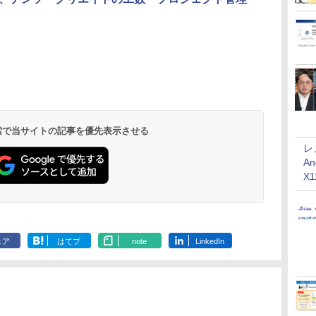
」
 検索で当サイトの記事を優先表示させる
レ
An
X
ェア
はてブ
note
LinkedIn