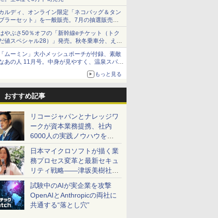
カルディ、オンライン限定「ネコバッグ＆タン
ブラーセット」を一般販売。7月の抽選販売の
当選無効分
はやぶさ50％オフの「新幹線eチケット（トク
だ値スペシャル28）」発売。秋冬乗車分、えき
ねっと限定
「ムーミン」大小メッシュポーチが付録、素敵
なあの人 11月号。中身が見やすく、温泉スパに
も使える
もっと見る
おすすめ記事
リコージャパンとナレッジワ
ークが資本業務提携、社内
6000人の実践ノウハウを生
かした「AI商談記録 for
日本マイクロソフトが描く業
RICOH」を展開へ
務プロセス変革と最新セキュ
リティ戦略――津坂美樹社長
が2027年度戦略を説明
試験中のAIが実企業を攻撃
OpenAIとAnthropicの両社に
共通する“落とし穴”