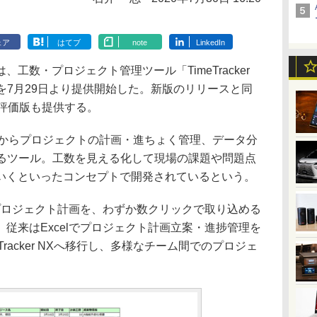
ェア
はてブ
note
LinkedIn
数・プロジェクト管理ツール「TimeTracker
」を7月29日より提供開始した。新版のリリースと同
る評価版も提供する。
工数管理からプロジェクトの計画・進ちょく管理、データ分
えるツール。工数を見える化して現場の課題や問題点
いくといったコンセプトで開発されているという。
プロジェクト計画を、わずか数クリックで取り込める
従来はExcelでプロジェクト計画立案・進捗管理を
racker NXへ移行し、多様なチーム間でのプロジェ