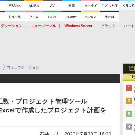
イグレーション
ニューノーマル
Windows Server
クラウド
ハード
トピック
ストレージ（HW）
オープンソース
SaaS
標的型
ント
ス
コミュニケーション
1
工数・プロジェクト管理ツール
X」、Excelで作成したプロジェクト計画を
石井 一志
2020年7月30日 16:20