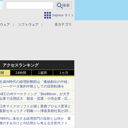
Impress サイト
全カテゴリ
ウェア
ソフトウェア
攻撃対策
マルウェア対策
アクセスランキング
時間
24時間
1週間
1カ月
生成AI時代の経理財務部は「価値創出の中核」
に――データ集約中枢としての役割転換を
NECのAIマーケティング「BestMove」が大手
企業で活用拡大 製造・流通・小売企業・広告
代理店などが実装フェーズへ
日本マイクロソフトが描く業務プロセス変革と
最新セキュリティ戦略――津坂美樹社長が2027
年度戦略を説明
AI時代に進化する経理部門の役割とは何か 業
務のすみ分けとAI活用から考える次世代ファイ
ナンス戦略