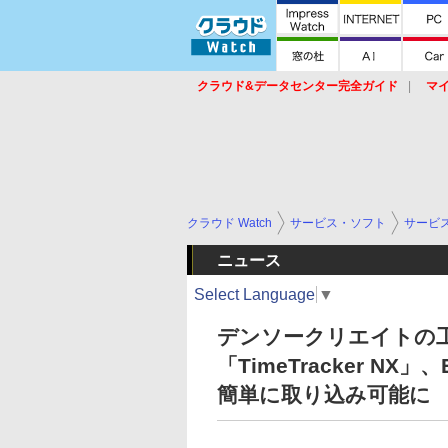
クラウド&データセンター完全ガイド
マ
サービス
セキュリティ
ネットワーク
スイッチ
ルータ
導入事例
イベ
クラウド Watch
サービス・ソフト
サービ
ニュース
Select Language
▼
デンソークリエイトの
「TimeTracker N
簡単に取り込み可能に