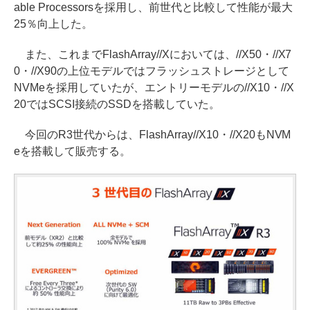
able Processorsを採用し、前世代と比較して性能が最大
25％向上した。
また、これまでFlashArray//Xにおいては、//X50・//X7
0・//X90の上位モデルではフラッシュストレージとして
NVMeを採用していたが、エントリーモデルの//X10・//X
20ではSCSI接続のSSDを搭載していた。
今回のR3世代からは、FlashArray//X10・//X20もNVM
eを搭載して販売する。