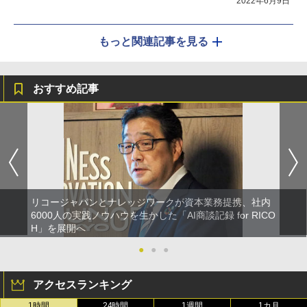
2022年6月9日
もっと関連記事を見る
おすすめ記事
リコージャパンとナレッジワークが資本業務提携、社内
6000人の実践ノウハウを生かした「AI商談記録 for RICO
H」を展開へ
●
●
●
アクセスランキング
1時間
24時間
1週間
1カ月