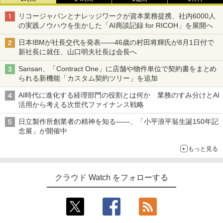
リコージャパンとナレッジワークが資本業務提携、社内6000人
の実践ノウハウを生かした「AI商談記録 for RICOH」を展開へ
日本IBMが社長交代を発表――46歳の村田将輝氏が8月1日付で
新社長に就任、山口明夫社長は会長へ
Sansan、「Contract One」に店舗や物件単位で契約書をまとめ
られる新機能「カスタム契約ツリー」を追加
AI時代に進化する経理部門の役割とは何か 業務のすみ分けとAI
活用から考える次世代ファイナンス戦略
日立製作所創業者の精神を知る――、「小平浪平翁生誕150年記
念展」が開催中
もっと見る
クラウド Watch をフォローする