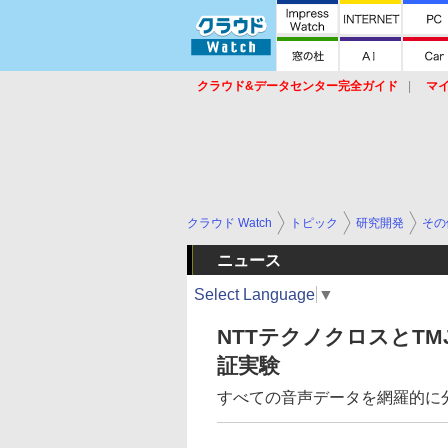
クラウド&データセンター完全ガイド
マ
サービス
セキュリティ
ネットワーク
スイッチ
ルータ
導入事例
イベ
クラウド Watch
トピック
研究開発
その
ニュース
Select Language
▼
NTTテクノクロスとT
証実験
すべての音声データを網羅的に