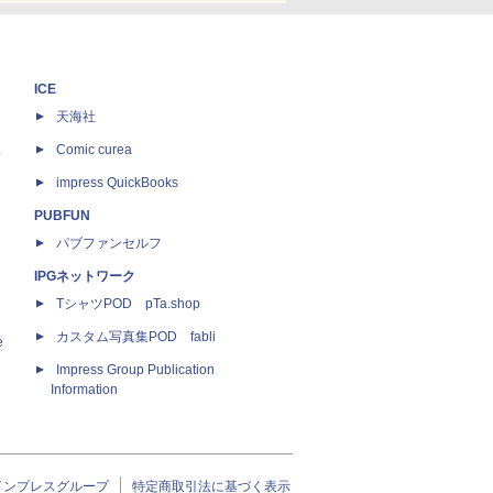
ICE
天海社
ス
Comic curea
impress QuickBooks
PUBFUN
パブファンセルフ
IPGネットワーク
TシャツPOD pTa.shop
カスタム写真集POD fabli
e
Impress Group Publication
Information
インプレスグループ
特定商取引法に基づく表示