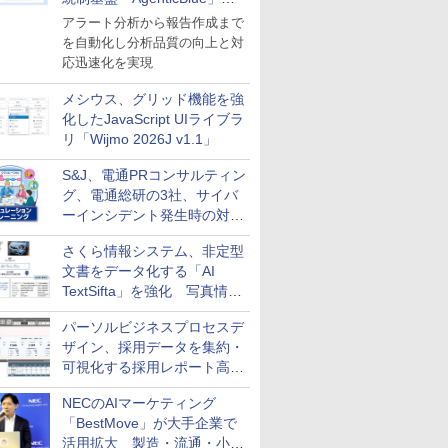
導入
アラート分析から報告作成まで
を自動化し分析品質の向上と対
応迅速化を実現
メシウス、グリッド機能を強
化したJavaScript UIライブラ
リ「Wijmo 2026J v1.1」
S&J、電通PRコンサルティン
グ、電通総研の3社、サイバ
ーインシデント発生時の対応
と危機管理広報を一体的に訓
さくら情報システム、非定型
練するプログラムを提供
文書をデータ化する「AI
TextSifta」を強化 写真情報
のデータ化などに対応
パーソルビジネスプロセスデ
ザイン、採用データを集約・
可視化する採用レポート高速
化サービスを提供
NECのAIマーケティング
「BestMove」が大手企業で
活用拡大 製造・流通・小売