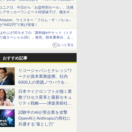
で順次無料配信開始
ユニクロ、今日から「お盆特別セール」。涼感
シアサッカーワンピース待望値下げ、撥水ギア
ショーツは1990円に
Amazon、ウイスキー「フロム・ザ・バレル」
が“4402円”で再び登場！
はやぶさ50％オフの「新幹線eチケット（トク
だ値スペシャル28）」発売。秋冬乗車分、えき
ねっと限定
もっと見る
おすすめ記事
リコージャパンとナレッジワ
ークが資本業務提携、社内
6000人の実践ノウハウを生
かした「AI商談記録 for
日本マイクロソフトが描く業
RICOH」を展開へ
務プロセス変革と最新セキュ
リティ戦略――津坂美樹社長
が2027年度戦略を説明
試験中のAIが実企業を攻撃
OpenAIとAnthropicの両社に
共通する“落とし穴”