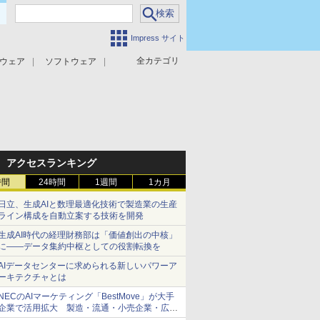
Impress サイト
全カテゴリ
ウェア
ソフトウェア
攻撃対策
マルウェア対策
アクセスランキング
時間
24時間
1週間
1カ月
日立、生成AIと数理最適化技術で製造業の生産
ライン構成を自動立案する技術を開発
生成AI時代の経理財務部は「価値創出の中核」
に――データ集約中枢としての役割転換を
AIデータセンターに求められる新しいパワーア
ーキテクチャとは
NECのAIマーケティング「BestMove」が大手
企業で活用拡大 製造・流通・小売企業・広告
代理店などが実装フェーズへ