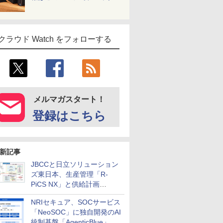
クラウド Watch をフォローする
メルマガスタート！
登録はこちら
新記事
JBCCと日立ソリューション
ズ東日本、生産管理「R-
PiCS NX」と供給計画
「scSQUARE ISP」の連携サ
NRIセキュア、SOCサービス
ービスを提供開始
「NeoSOC」に独自開発のAI
統制基盤「AgenticBlue」を