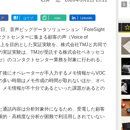
ェア
はてブ
note
LinkedIn
、音声ビッグデータソリューション「ForeSight
ンタクトセンターに集まる顧客の声（Voice of
精度向上を目的とした実証実験を、株式会社TMJと共同で
の実証実験は、TMJが受託する株式会社ベネッセコ
セ）のコンタクトセンター業務を対象に行われる。
後にオペレーターが手入力するメモ情報からVOC
の多い時期はメモ作成の時間が取れないほか、オペ
、メモ情報が不十分であるといった課題があるとの
通話内容は分析対象外になるため、受電した顧客
羅的・高精度な分析が困難で利活用しきれていない