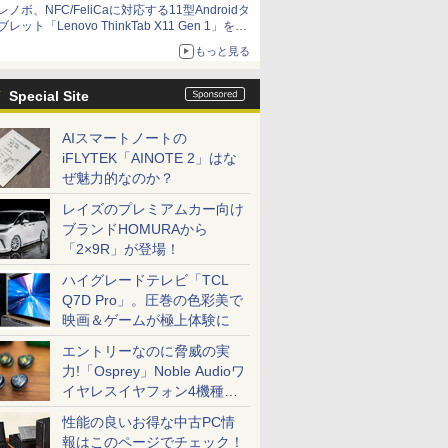
レノボ、NFC/FeliCaに対応する11型Androidタ
ブレット「Lenovo ThinkTab X11 Gen 1」を発
売
もっと見る
Special Site
AIスマートノートの
iFLYTEK「AINOTE 2」はな
ぜ魅力的なのか？
レイズのプレミアムカー向け
ブランドHOMURAから
「2×9R」が登場！
ハイグレードテレビ「TCL
Q7D Pro」。圧巻の色彩美で
映画＆ゲームが極上体験に
エントリーなのに脅威の実
力!「Osprey」Noble Audioワ
イヤレスイヤフォン4機種を
一気に聴く
性能の良いお得な中古PC情
報はこのページでチェック！