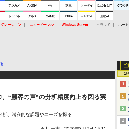
イグレーション
ニューノーマル
Windows Server
クラウド
ハード
トピック
ストレージ（HW）
オープンソース
SaaS
標的型
ント
他
1
MJ、“顧客の声”の分析精度向上を図る実
分析、潜在的な課題やニーズを探る
石井 一志
2020年3月2日 15:11