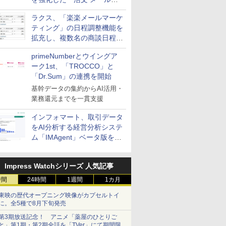
送信防止アドインサービス」
ラクス、「楽楽メールマーケ
を提供
ティング」の日程調整機能を
拡充し、複数名の商談日程調
整を効率化
primeNumberとウイングア
ーク1st、「TROCCO」と
「Dr.Sum」の連携を開始
基幹データの集約からAI活用・
業務還元までを一貫支援
インフォマート、取引データ
をAI分析する経営分析システ
ム「IMAgent」ベータ版を提
供
Impress Watchシリーズ 人気記事
時間
24時間
1週間
1カ月
東映の歴代オープニング映像がカプセルトイ
に。全5種で8月下旬発売
第3期放送記念！ アニメ「薬屋のひとりご
と」第1期・第2期全話を「TVer」にて期間限定