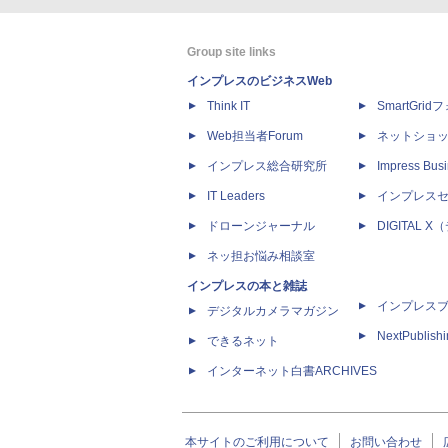
Group site links
インプレスのビジネスWeb
Think IT
SmartGri
Web担当者Forum
ネットショ
インプレス総合研究所
Impress Busi
IT Leaders
インプレス
ドローンジャーナル
DIGITAL
ネッ担お悩み相談室
インプレスの本と雑誌
インプレス
デジタルカメラマガジン
NextPublish
できるネット
インターネット白書ARCHIVES
本サイトのご利用について
お問い合わせ