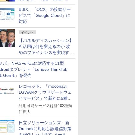
企業・広告代理店などが実装
BBIX、「OCX」の接続サー
フェーズへ
ビスで「Google Cloud」に
対応
イベント
【パネルディスカッション】
AI活用は何を変えるのか 攻
めのファイナンスを実現する
業務設計とマインドセット変
ノボ、NFC/FeliCaに対応する11型
革
droidタブレット「Lenovo ThinkTab
11 Gen 1」を発売
レコモット、「moconavi
LGWANクラウドゲートウェ
イサービス」で新たに5種類
のサービスと連携開始
利用可能サービスは計102種類
に拡大
日立ソリューションズ、新
Outlookに対応し誤送信対策
を強化した「活文 メール誤