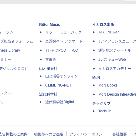
Rittor Music
イカロス出版
dフォーラム
リットーミュージック
AIRLINEweb
ップ担当者フォーラム
楽器探そう!デジマート
Jディフェンスニュー
ness Library
TシャツPOD T-OD
通訳翻訳ジャーナル
セミナー
立東舎
JレスキューWeb
 X（デジタルクロス）
山と溪谷社
イカロスアカデミー
山と溪谷オンライン
MdN
CLIMBING-NET
MdN Books
ブックス
近代科学社
MdN Design Interactiv
ing
近代科学社Digital
テックリブ
TechLib
広告掲載のご案内
編集部へのご連絡
プライバシーポリシー
会社概要