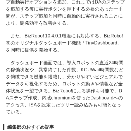
プ自動実行オプションを追加。これまではDAのステップ
を追加する毎に実行ボタンを押下する必要のあった一手
間が、ステップ追加と同時に自動的に実行されることに
より、開発効率を改善さする。
また、BizRobo! 10.4.0.1環境にも対応する、BizRobo!
初のオリジナルダッシュボード機能「TinyDashboard」
を同時に提供を開始する。
ダッシュボード画面では、導入ロボットの直近24時間
の稼働状況や、異常終了した件数、KCUWait時間数など
を俯瞰できる機能を搭載し、分かりやすいビジュアルで
データを可視化するため、ロボットの動きや情報など全
体状況を一望できる。BizRobo!による操作も可能で、D
Aステップ作成、内蔵chromiumを使ったDashboardへの
アクセス、ISAを設定したツリー読み込みも可能となっ
ている。
編集部のおすすめ記事