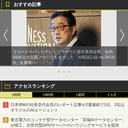
おすすめ記事
リコージャパンとナレッジワークが資本業務提携、社内
6000人の実践ノウハウを生かした「AI商談記録 for RICO
H」を展開へ
●
●
●
アクセスランキング
1時間
24時間
1週間
1カ月
日本IBMの社長交代会見のレポート記事が2週連続で1位、2位は
オラクルのAIエージェント
東北電力のコンテナ型データセンター「宮城AIデータセンター」
が竣工、次世代型GPUサーバーのハウジングサービスを提供