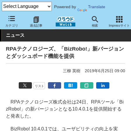
Powered by
Translate
クラウド Watch
サービス・ソフト
ソフトウェア
開発関連
カテゴリ
過去記事
検索
Impressサイト
ニュース
RPAテクノロジーズ、「BizRobo!」新バージョン
とダッシュボード機能を提供
三柳 英樹
2019年6月25日 09:00
リスト
RPAテクノロジーズ株式会社は24日、RPAツール「Bi
zRobo!」の新バージョンとなる10.4.0.1を提供開始する
と発表した。
BizRobo! 10.4.0.1では、ユーザビリティの向上を実