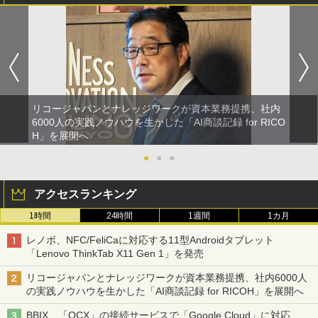
リコージャパンとナレッジワークが資本業務提携、社内
6000人の実践ノウハウを生かした「AI商談記録 for RICO
H」を展開へ
●
●
●
アクセスランキング
1時間
24時間
1週間
1カ月
レノボ、NFC/FeliCaに対応する11型Androidタブレット
「Lenovo ThinkTab X11 Gen 1」を発売
リコージャパンとナレッジワークが資本業務提携、社内6000人
の実践ノウハウを生かした「AI商談記録 for RICOH」を展開へ
BBIX、「OCX」の接続サービスで「Google Cloud」に対応