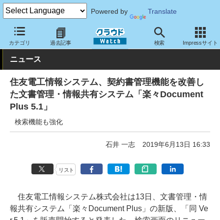
Powered by
Translate
クラウド Watch
サービス・ソフト
ソフトウェア
業務関連ソフ
カテゴリ
過去記事
検索
Impressサイト
ニュース
住友電工情報システム、契約書管理機能を改善し
た文書管理・情報共有システム「楽々Document
Plus 5.1」
検索機能も強化
石井 一志
2019年6月13日 16:33
リスト
住友電工情報システム株式会社は13日、文書管理・情
報共有システム「楽々Document Plus」の新版、「同 Ve