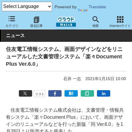
Powered by
Translate
クラウド Watch
サービス・ソフト
ソフトウェア
業務関連ソフ
カテゴリ
過去記事
検索
Impressサイト
ニュース
住友電工情報システム、画面デザインなどをリニ
ューアルした文書管理システム「楽々Document
Plus Ver.6.0」
石井 一志
2021年1月15日 10:00
リスト
住友電工情報システム株式会社は、文書管理・情報共
有システム「楽々Document Plus」において、画面デザ
インのリニューアルなどを行った新版「同 Ver.6.0」を1
月28日より販売すると発表した。