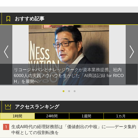
おすすめ記事
リコージャパンとナレッジワークが資本業務提携、社内
6000人の実践ノウハウを生かした「AI商談記録 for RICO
H」を展開へ
●
●
●
アクセスランキング
1時間
24時間
1週間
1カ月
生成AI時代の経理財務部は「価値創出の中核」に――データ集約
中枢としての役割転換を