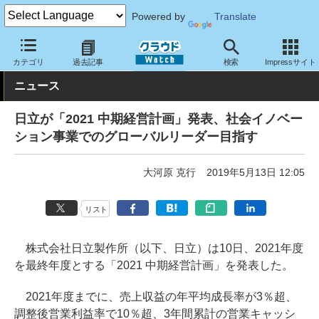
Powered by
Translate
クラウド Watch
トピック
事業戦略
国内
カテゴリ
過去記事
検索
Impressサイト
ニュース
日立が「2021 中期経営計画」発表、社会イノベー
ション事業でのグローバルリーダー目指す
大河原 克行
2019年5月13日 12:05
リスト
株式会社日立製作所（以下、日立）は10日、2021年度
を最終年度とする「2021 中期経営計画」を発表した。
2021年度までに、売上収益の年平均成長率が3％超、
調整後営業利益率で10％超、3年間累計の営業キャッシ