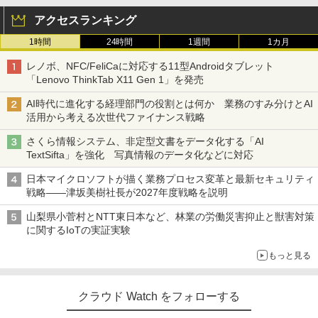
アクセスランキング
1時間
24時間
1週間
1カ月
レノボ、NFC/FeliCaに対応する11型Androidタブレット
「Lenovo ThinkTab X11 Gen 1」を発売
AI時代に進化する経理部門の役割とは何か 業務のすみ分けとAI
活用から考える次世代ファイナンス戦略
さくら情報システム、非定型文書をデータ化する「AI
TextSifta」を強化 写真情報のデータ化などに対応
日本マイクロソフトが描く業務プロセス変革と最新セキュリティ
戦略――津坂美樹社長が2027年度戦略を説明
山梨県小菅村とNTT東日本など、林業の労働災害抑止と獣害対策
に関するIoTの実証実験
もっと見る
クラウド Watch をフォローする