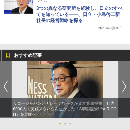
ライズ
3つの異なる研究所を経験し、日立のすべ
てを知っている――、日立・小島啓二新
社長の経営戦略を探る
2021年6月30日
おすすめ記事
リコージャパンとナレッジワークが資本業務提携、社内
6000人の実践ノウハウを生かした「AI商談記録 for RICO
H」を展開へ
●
●
●