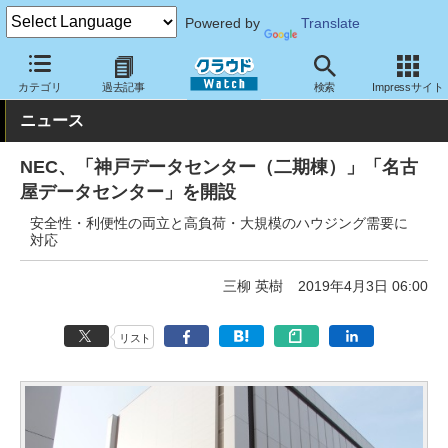
Powered by
Translate
クラウド Watch
ハード・インフラ
データセンター
カテゴリ
過去記事
検索
Impressサイト
ニュース
NEC、「神戸データセンター（二期棟）」「名古
屋データセンター」を開設
安全性・利便性の両立と高負荷・大規模のハウジング需要に
対応
三柳 英樹
2019年4月3日 06:00
リスト