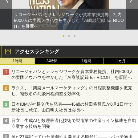
リコージャパンとナレッジワークが資本業務提携、社内
6000人の実践ノウハウを生かした「AI商談記録 for RICO
H」を展開へ
●
●
●
アクセスランキング
1時間
24時間
1週間
1カ月
リコージャパンとナレッジワークが資本業務提携、社内6000人
の実践ノウハウを生かした「AI商談記録 for RICOH」を展開へ
ラクス、「楽楽メールマーケティング」の日程調整機能を拡充
し、複数名の商談日程調整を効率化
日本IBMが社長交代を発表――46歳の村田将輝氏が8月1日付で
新社長に就任、山口明夫社長は会長へ
日立、生成AIと数理最適化技術で製造業の生産ライン構成を自動
立案する技術を開発
AIが27年眠っていた脆弱性を発見する時代に――「パッチ適用