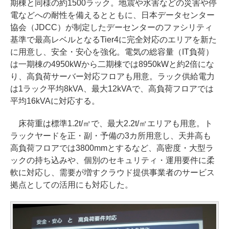
期棟と同様の約1500ラック。地震や水害などの災害や停
電などへの耐性を備えるとともに、日本データセンター
協会（JDCC）が制定したデーセンターのファシリティ
基準で最高レベルとなるTier4に完全対応のエリアを新た
に用意し、安全・安心を強化。電気の総容量（IT負荷）
は一期棟の4950kWから二期棟では8950kWと約2倍にな
り、高負荷サーバー対応フロアも用意。ラック供給電力
は1ラック平均8kVA、最大12kVAで、高負荷フロアでは
平均16kVAに対応する。
床荷重は標準1.2t/㎡で、最大2.2t/㎡エリアも用意。ト
ラックヤードを正・副・予備の3カ所用意し、天井高も
高負荷フロアでは3800mmとするなど、高密度・大型ラ
ックの持ち込みや、個別のセキュリティ・運用要件に柔
軟に対応し、需要が増すクラウド提供事業者のサービス
拠点としての活用にも対応した。