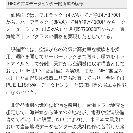
NEC名古屋データセンター開所式の模様
価格面では、フルラック（4kVA）で月額14万1700円
から、ハーフラック（3kVA）で月額9万4100円から、ク
ォーターラック（1.5kVA）で月額5万6000円からと、東
海地区トップクラスの価格を実現したとしている。
設備面では、空調からの冷気に高効率な横吹きを採
用。通路を通してサーバーラックまで送り、暖気をホッ
トアイルとして分離、天井から空調機に戻す構造として
おり、PUEは1.3（設計値）を実現。また、NEC製品を
採用した高温対応機器エリアも設置しており、全体では
PUE 1.18の神戸データセンターとほぼ同等の省エネ性能
になるという。
非常発電機の燃料は灯油を採用し、南海トラフ地震を
想定して、海岸線から9kmの立地だが、電源や空調設備
含めて2階以上に設置。NECによれば、東日本大震災に
おいて当該地域データセンターの燃料確保に苦労した経