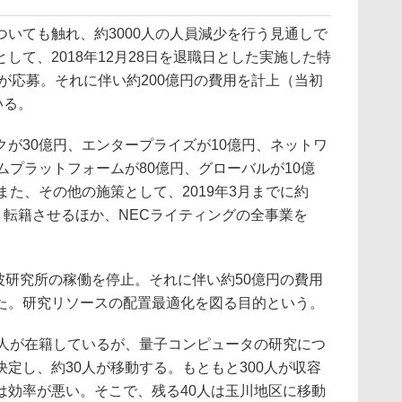
いても触れ、約3000人の人員減少を行う見通しで
して、2018年12月28日を退職日とした実施した特
人が応募。それに伴い約200億円の費用を計上（当初
いる。
が30億円、エンタープライズが10億円、ネットワ
ムプラットフォームが80億円、グローバルが10億
また、その他の施策として、2019年3月までに約
・転籍させるほか、NECライティングの全事業を
波研究所の稼働を停止。それに伴い約50億円の費用
た。研究リソースの配置最適化を図る目的という。
人が在籍しているが、量子コンピュータの研究につ
定し、約30人が移動する。もともと300人が収容
は効率が悪い。そこで、残る40人は玉川地区に移動