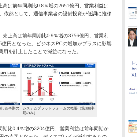
は前年同期比0.8％増の2651億円、営業利益は
円。依然として、通信事業者の設備投資が低調に推移
上高は前年同期比0.9％増の3756億円、営業利
45億円となった。ビジネスPCの増加がプラスに影響
革費用を計上したことで減益になった。
レ
An
X
第3四半期の
システムプラットフォームの概要（第3四半
期のみ）
比0.4％増の3204億円、営業利益は前年同期か
億円の赤字となった。ディスプレイが減少するもの