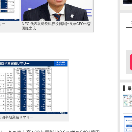
リー
NEC 代表取締役執行役員副社長兼CFOの森
田隆之氏
最
第3四半期業績サマリー