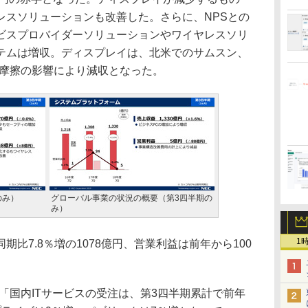
レスソリューションも改善した。さらに、NPSとの
ビスプロバイダーソリューションやワイヤレスソリ
テムは増収。ディスプレイは、北米でのサムスン、
易摩擦の影響により減収となった。
のみ）
グローバル事業の状況の概要（第3四半期の
み）
1
比7.8％増の1078億円、営業利益は前年から100
「国内ITサービスの受注は、第3四半期累計で前年