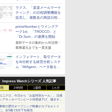
送信防止アドインサービス」
ラクス、「楽楽メールマーケ
を提供
ティング」の日程調整機能を
拡充し、複数名の商談日程調
整を効率化
primeNumberとウイングア
ーク1st、「TROCCO」と
「Dr.Sum」の連携を開始
基幹データの集約からAI活用・
業務還元までを一貫支援
インフォマート、取引データ
をAI分析する経営分析システ
ム「IMAgent」ベータ版を提
供
Impress Watchシリーズ 人気記事
時間
24時間
1週間
1カ月
ユニクロ、今日から「お盆特別セール」。涼感
シアサッカーワンピース待望値下げ、撥水ギア
ショーツは1990円に
東映の歴代オープニング映像がカプセルトイ
に。全5種で8月下旬発売