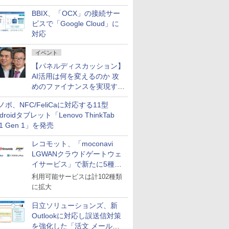
企業・広告代理店などが実装
BBIX、「OCX」の接続サー
フェーズへ
ビスで「Google Cloud」に
対応
イベント
【パネルディスカッション】
AI活用は何を変えるのか 攻
めのファイナンスを実現する
業務設計とマインドセット変
ノボ、NFC/FeliCaに対応する11型
革
droidタブレット「Lenovo ThinkTab
11 Gen 1」を発売
レコモット、「moconavi
LGWANクラウドゲートウェ
イサービス」で新たに5種類
のサービスと連携開始
利用可能サービスは計102種類
に拡大
日立ソリューションズ、新
Outlookに対応し誤送信対策
を強化した「活文 メール誤