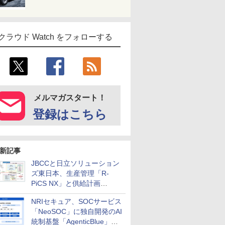
クラウド Watch をフォローする
メルマガスタート！
登録はこちら
新記事
JBCCと日立ソリューション
ズ東日本、生産管理「R-
PiCS NX」と供給計画
「scSQUARE ISP」の連携サ
NRIセキュア、SOCサービス
ービスを提供開始
「NeoSOC」に独自開発のAI
統制基盤「AgenticBlue」を