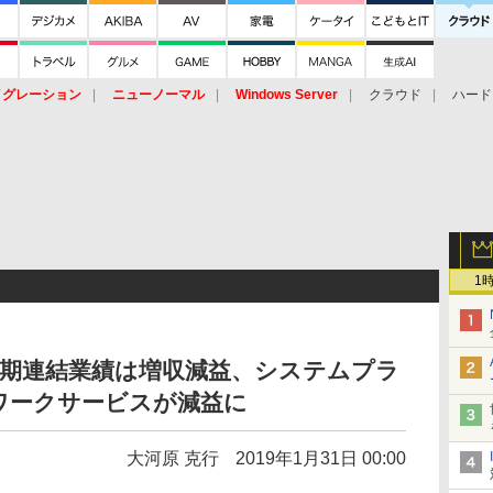
イグレーション
ニューノーマル
Windows Server
クラウド
ハード
トピック
ストレージ（HW）
オープンソース
SaaS
標的型
ント
1
四半期連結業績は増収減益、システムプラ
ワークサービスが減益に
大河原 克行
2019年1月31日 00:00