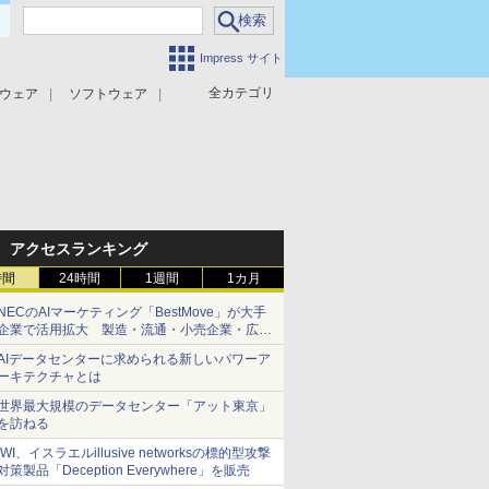
Impress サイト
全カテゴリ
ウェア
ソフトウェア
攻撃対策
マルウェア対策
アクセスランキング
時間
24時間
1週間
1カ月
NECのAIマーケティング「BestMove」が大手
企業で活用拡大 製造・流通・小売企業・広告
代理店などが実装フェーズへ
AIデータセンターに求められる新しいパワーア
ーキテクチャとは
世界最大規模のデータセンター「アット東京」
を訪ねる
IWI、イスラエルillusive networksの標的型攻撃
対策製品「Deception Everywhere」を販売