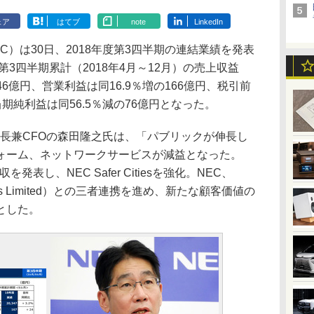
ェア
はてブ
note
LinkedIn
）は30日、2018年度第3四半期の連結業績を発表
第3四半期累計（2018年4月～12月）の売上収益
46億円、営業利益は同16.9％増の166億円、税引前
当期純利益は同56.5％減の76億円となった。
長兼CFOの森田隆之氏は、「パブリックが伸長し
ォーム、ネットワークサービスが減益となった。
買収を発表し、NEC Safer Citiesを強化。NEC、
Services Limited）との三者連携を進め、新たな顧客価値の
とした。