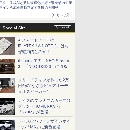
日立、生成AIと数理最適化技術で製造業の生産
ライン構成を自動立案する技術を開発
もっと見る
Special Site
AIスマートノートの
iFLYTEK「AINOTE 2」はな
ぜ魅力的なのか？
iFi audio主力「NEO Stream
3」「NEO iDSD 3」に迫る
クリエイティブが作った2万
円台の“小さなピュアオーデ
ィオスピーカー”
レイズのプレミアムカー向け
ブランドHOMURAから
「2×9R」が登場！
レイズのパワーデザインホイ
ール「M6」に新色登場!!