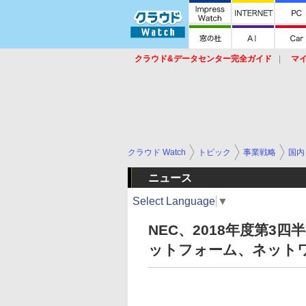
クラウド&データセンター完全ガイド
マ
サービス
セキュリティ
ネットワーク
スイッチ
ルータ
導入事例
イベ
クラウド Watch
トピック
事業戦略
国内
ニュース
Select Language
▼
NEC、2018年度第3
ットフォーム、ネット