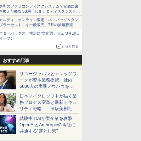
令和のファミコンディスクシステム？安価に書
き換え可能なGB用「しましまディスクシステ
ム」
カルディ、オンライン限定「ネコバッグ＆タン
ブラーセット」を一般販売。7月の抽選販売の
当選無効分
スターバックス、横浜に“文化財カフェ”8月10日
オープン
もっと見る
おすすめ記事
リコージャパンとナレッジワ
ークが資本業務提携、社内
6000人の実践ノウハウを生
かした「AI商談記録 for
日本マイクロソフトが描く業
RICOH」を展開へ
務プロセス変革と最新セキュ
リティ戦略――津坂美樹社長
が2027年度戦略を説明
試験中のAIが実企業を攻撃
OpenAIとAnthropicの両社に
共通する“落とし穴”