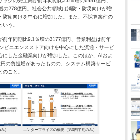
クの売上高が前年同期比3.6％増の6481億円、
増の278億円。社会公共領域は消防・防災向けが増
・防衛向けを中心に増加した。また、不採算案件の
という。
年同期比9.1％増の3177億円、営業利益は前年
コンビニエンスストア向けを中心にした流通・サービ
心にした金融業向けが増加した。このほか、AIおよ
0億円の負担増があったものの、システム構築サービ
とのこと。
のみ）
エンタープライズの概要（第3四半期のみ）