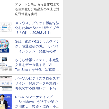
導入
アラート分析から報告作成まで
を自動化し分析品質の向上と対
応迅速化を実現
メシウス、グリッド機能を強
化したJavaScript UIライブラ
リ「Wijmo 2026J v1.1」
S&J、電通PRコンサルティン
グ、電通総研の3社、サイバ
ーインシデント発生時の対応
と危機管理広報を一体的に訓
さくら情報システム、非定型
練するプログラムを提供
文書をデータ化する「AI
TextSifta」を強化 写真情報
のデータ化などに対応
パーソルビジネスプロセスデ
ザイン、採用データを集約・
可視化する採用レポート高速
化サービスを提供
NECのAIマーケティング
「BestMove」が大手企業で
活用拡大 製造・流通・小売