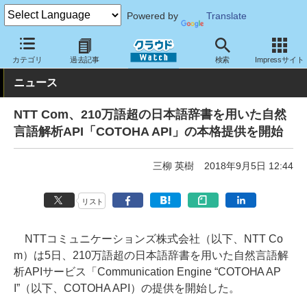
Powered by
Translate
クラウド Watch
サービス・ソフト
サービス
開発関連
カテゴリ
過去記事
検索
Impressサイト
ニュース
NTT Com、210万語超の日本語辞書を用いた自然
言語解析API「COTOHA API」の本格提供を開始
三柳 英樹
2018年9月5日 12:44
リスト
NTTコミュニケーションズ株式会社（以下、NTT Co
m）は5日、210万語超の日本語辞書を用いた自然言語解
析APIサービス「Communication Engine “COTOHA AP
I”（以下、COTOHA API）の提供を開始した。