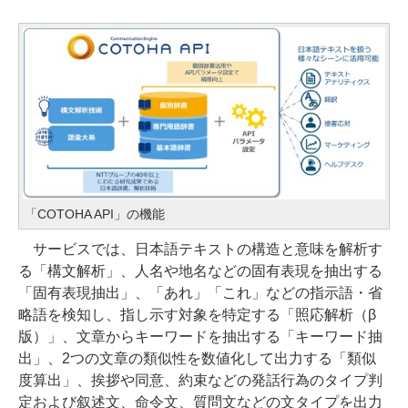
「COTOHA API」の機能
サービスでは、日本語テキストの構造と意味を解析す
る「構文解析」、人名や地名などの固有表現を抽出する
「固有表現抽出」、「あれ」「これ」などの指示語・省
略語を検知し、指し示す対象を特定する「照応解析（β
版）」、文章からキーワードを抽出する「キーワード抽
出」、2つの文章の類似性を数値化して出力する「類似
度算出」、挨拶や同意、約束などの発話行為のタイプ判
定および叙述文、命令文、質問文などの文タイプを出力