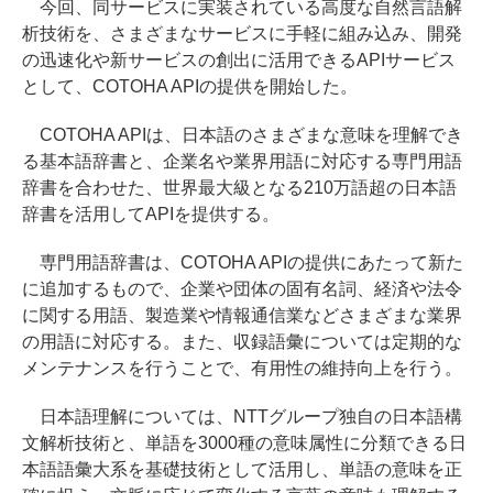
今回、同サービスに実装されている高度な自然言語解
析技術を、さまざまなサービスに手軽に組み込み、開発
の迅速化や新サービスの創出に活用できるAPIサービス
として、COTOHA APIの提供を開始した。
COTOHA APIは、日本語のさまざまな意味を理解でき
る基本語辞書と、企業名や業界用語に対応する専門用語
辞書を合わせた、世界最大級となる210万語超の日本語
辞書を活用してAPIを提供する。
専門用語辞書は、COTOHA APIの提供にあたって新た
に追加するもので、企業や団体の固有名詞、経済や法令
に関する用語、製造業や情報通信業などさまざまな業界
の用語に対応する。また、収録語彙については定期的な
メンテナンスを行うことで、有用性の維持向上を行う。
日本語理解については、NTTグループ独自の日本語構
文解析技術と、単語を3000種の意味属性に分類できる日
本語語彙大系を基礎技術として活用し、単語の意味を正