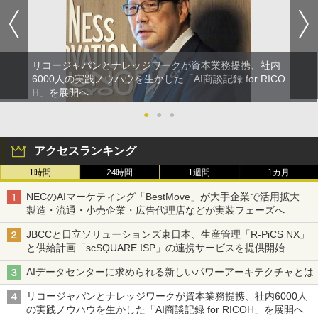
リコージャパンとナレッジワークが資本業務提携、社内
6000人の実践ノウハウを生かした「AI商談記録 for RICO
H」を展開へ
●
●
●
アクセスランキング
1時間
24時間
1週間
1カ月
NECのAIマーケティング「BestMove」が大手企業で活用拡大
製造・流通・小売企業・広告代理店などが実装フェーズへ
JBCCと日立ソリューションズ東日本、生産管理「R-PiCS NX」
と供給計画「scSQUARE ISP」の連携サービスを提供開始
AIデータセンターに求められる新しいパワーアーキテクチャとは
リコージャパンとナレッジワークが資本業務提携、社内6000人
の実践ノウハウを生かした「AI商談記録 for RICOH」を展開へ