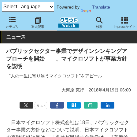
Powered by
Translate
クラウド Watch
トピック
事業戦略
国内
カテゴリ
過去記事
検索
Impressサイト
ニュース
パブリックセクター事業でデザインシンキングア
プローチを開始――、マイクロソフトが事業方針
を説明
“人の一生に寄り添うマイクロソフト”をアピール
大河原 克行
2018年4月19日 06:00
リスト
日本マイクロソフト株式会社は18日、パブリックセク
ター事業の方針などについて説明。日本マイクロソフト