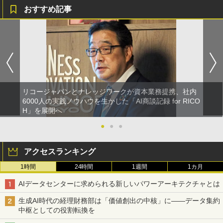
おすすめ記事
リコージャパンとナレッジワークが資本業務提携、社内
6000人の実践ノウハウを生かした「AI商談記録 for RICO
H」を展開へ
●
●
●
アクセスランキング
1時間
24時間
1週間
1カ月
AIデータセンターに求められる新しいパワーアーキテクチャとは
生成AI時代の経理財務部は「価値創出の中核」に――データ集約
中枢としての役割転換を