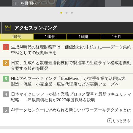
H」を展開へ
●
●
●
アクセスランキング
1時間
24時間
1週間
1カ月
生成AI時代の経理財務部は「価値創出の中核」に――データ集約
中枢としての役割転換を
日立、生成AIと数理最適化技術で製造業の生産ライン構成を自動
立案する技術を開発
NECのAIマーケティング「BestMove」が大手企業で活用拡大
製造・流通・小売企業・広告代理店などが実装フェーズへ
日本マイクロソフトが描く業務プロセス変革と最新セキュリティ
戦略――津坂美樹社長が2027年度戦略を説明
AIデータセンターに求められる新しいパワーアーキテクチャとは
もっと見る