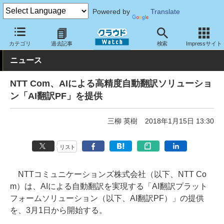
Powered by
Translate
クラウド Watch
サービス・ソフト
サービス
コミュニケーショ
カテゴリ
過去記事
検索
Impressサイト
ニュース
NTT Com、AIによる高精度自動翻訳ソリューショ
ン「AI翻訳PF」を提供
三柳 英樹
2018年1月15日 13:30
リスト
NTTコミュニケーションズ株式会社（以下、NTT Co
m）は、AIによる自動翻訳を実現する「AI翻訳プラット
フォームソリューション（以下、AI翻訳PF）」の提供
を、3月1日から開始する。