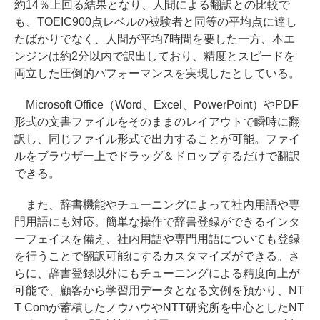
約14％上回る結果となり、人間による翻訳との比較で
も、TOEIC900点レベルの被験者と同等の平均点に達し
たばかりでなく、人間が平均7時間を要した一方、本エ
ンジンは約2分以内で訳出しており、精度とスピードを
両立した圧倒的パフォーマンスを実現したとしている。
Microsoft Office（Word、Excel、PowerPoint）やPDF
形式の文書ファイルをそのままのレイアウトで瞬時に翻
訳し、同じファイル形式で出力することが可能。ファイ
ルをブラウザー上でドラッグ＆ドロップするだけで翻訳
できる。
また、辞書機能やチューニングによって社内用語や専
門用語にも対応。簡単な操作で辞書登録ができるインタ
ーフェイスを備え、社内用語や専門用語についても登録
を行うことで翻訳可能にするカスタマイズができる。さ
らに、辞書登録以外にもチューニングによる精度向上が
可能で、顧客から学習用データとなる文例を預かり、NT
T Comが蓄積したノウハウやNTT研究所を中心としたNT