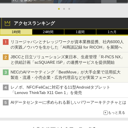
●
●
●
アクセスランキング
1時間
24時間
1週間
1カ月
リコージャパンとナレッジワークが資本業務提携、社内6000人
の実践ノウハウを生かした「AI商談記録 for RICOH」を展開へ
JBCCと日立ソリューションズ東日本、生産管理「R-PiCS NX」
と供給計画「scSQUARE ISP」の連携サービスを提供開始
NECのAIマーケティング「BestMove」が大手企業で活用拡大
製造・流通・小売企業・広告代理店などが実装フェーズへ
レノボ、NFC/FeliCaに対応する11型Androidタブレット
「Lenovo ThinkTab X11 Gen 1」を発売
AIデータセンターに求められる新しいパワーアーキテクチャとは
もっと見る