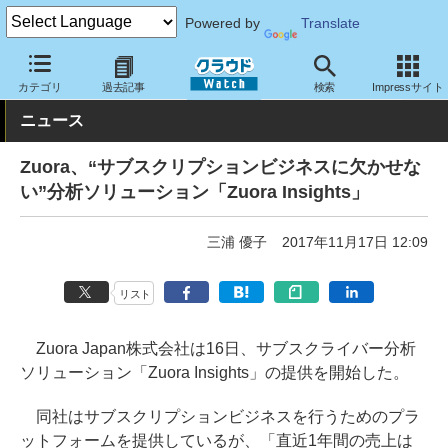
Powered by
Translate
クラウド Watch
サービス・ソフト
サービス
業務関連
カテゴリ
過去記事
検索
Impressサイト
ニュース
Zuora、“サブスクリプションビジネスに欠かせな
い”分析ソリューション「Zuora Insights」
三浦 優子
2017年11月17日 12:09
リスト
Zuora Japan株式会社は16日、サブスクライバー分析
ソリューション「Zuora Insights」の提供を開始した。
同社はサブスクリプションビジネスを行うためのプラ
ットフォームを提供しているが、「直近1年間の売上は