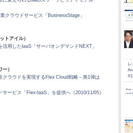
クラウドサービス「BusinessStage」
ビットアイル）
活用したIaaS「サーバオンデマンドNEXT」
レ
タワー）
An
X
ラウドを実現するFlex Cloud戦略－第1弾は
ス「Flex-IaaS」を提供へ（2010/11/05）