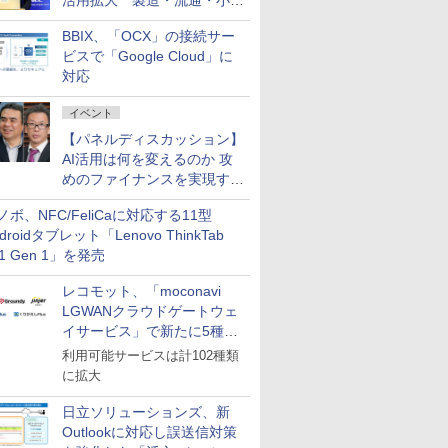
活用拡大 製造・流通・小売
企業・広告代理店などが実装
BBIX、「OCX」の接続サー
フェーズへ
ビスで「Google Cloud」に
対応
イベント
【パネルディスカッション】
AI活用は何を変えるのか 攻
めのファイナンスを実現する
業務設計とマインドセット変
ノボ、NFC/FeliCaに対応する11型
革
droidタブレット「Lenovo ThinkTab
11 Gen 1」を発売
レコモット、「moconavi
LGWANクラウドゲートウェ
イサービス」で新たに5種類
のサービスと連携開始
利用可能サービスは計102種類
に拡大
日立ソリューションズ、新
Outlookに対応し誤送信対策