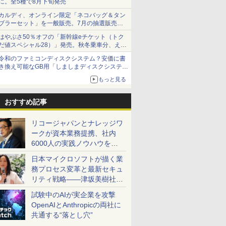
に。全5種で8月下旬発売
カルディ、オンライン限定「ネコバッグ＆タン
ブラーセット」を一般販売。7月の抽選販売の
当選無効分
はやぶさ50％オフの「新幹線eチケット（トク
だ値スペシャル28）」発売。秋冬乗車分、えき
ねっと限定
令和のファミコンディスクシステム？安価に書
き換え可能なGB用「しましまディスクシステ
ム」
もっと見る
おすすめ記事
リコージャパンとナレッジワ
ークが資本業務提携、社内
6000人の実践ノウハウを生
かした「AI商談記録 for
日本マイクロソフトが描く業
RICOH」を展開へ
務プロセス変革と最新セキュ
リティ戦略――津坂美樹社長
が2027年度戦略を説明
試験中のAIが実企業を攻撃
OpenAIとAnthropicの両社に
共通する“落とし穴”