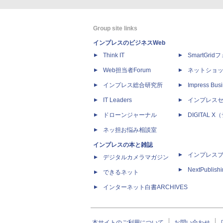
Group site links
インプレスのビジネスWeb
Think IT
SmartGri
Web担当者Forum
ネットショ
インプレス総合研究所
Impress Busi
IT Leaders
インプレス
ドローンジャーナル
DIGITAL
ネッ担お悩み相談室
インプレスの本と雑誌
インプレス
デジタルカメラマガジン
NextPublish
できるネット
インターネット白書ARCHIVES
本サイトのご利用について
お問い合わせ