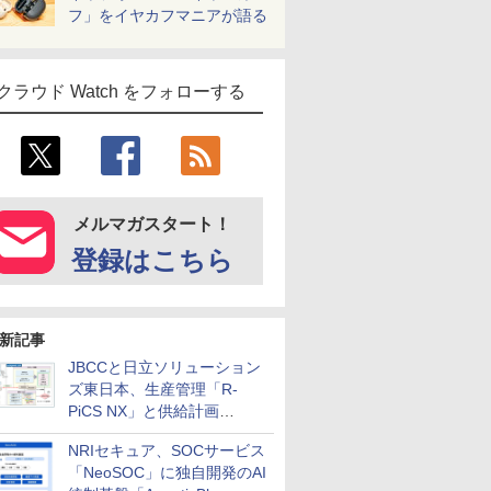
フ」をイヤカフマニアが語る
クラウド Watch をフォローする
メルマガスタート！
登録はこちら
新記事
JBCCと日立ソリューション
ズ東日本、生産管理「R-
PiCS NX」と供給計画
「scSQUARE ISP」の連携サ
NRIセキュア、SOCサービス
ービスを提供開始
「NeoSOC」に独自開発のAI