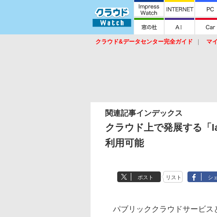
クラウド&データセンター完全ガイド
マ
サービス
セキュリティ
ネットワーク
スイッチ
ルータ
導入事例
イベ
関連記事インデックス
クラウド上で発展する「I
利用可能
ポスト
リスト
シ
パブリッククラウドサービスと