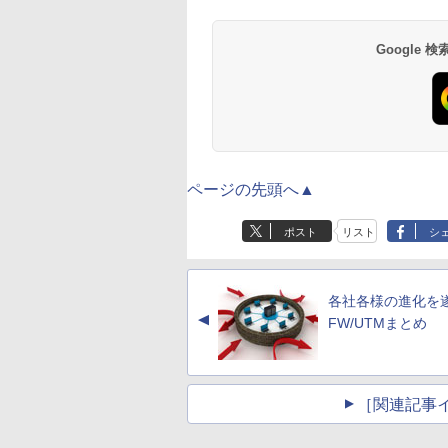
Google
ページの先頭へ▲
ポスト
リスト
シ
各社各様の進化を
▲
FW/UTMまとめ
［関連記事