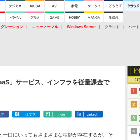
イグレーション
ニューノーマル
Windows Server
クラウド
ハード
トピック
ストレージ（HW）
オープンソース
SaaS
標的型
ント
1
aaS」サービス、インフラを従量課金で
ェア
はてブ
note
LinkedIn
一口にいってもさまざまな種類が存在するが、そ