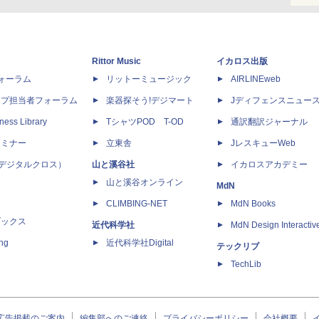
Rittor Music
イカロス出版
dフォーラム
リットーミュージック
AIRLINEweb
ップ担当者フォーラム
楽器探そう!デジマート
Jディフェンスニュー
ness Library
TシャツPOD T-OD
通訳翻訳ジャーナル
セミナー
立東舎
JレスキューWeb
 X（デジタルクロス）
山と溪谷社
イカロスアカデミー
山と溪谷オンライン
MdN
CLIMBING-NET
MdN Books
ブックス
近代科学社
MdN Design Interactiv
ing
近代科学社Digital
テックリブ
TechLib
広告掲載のご案内
編集部へのご連絡
プライバシーポリシー
会社概要