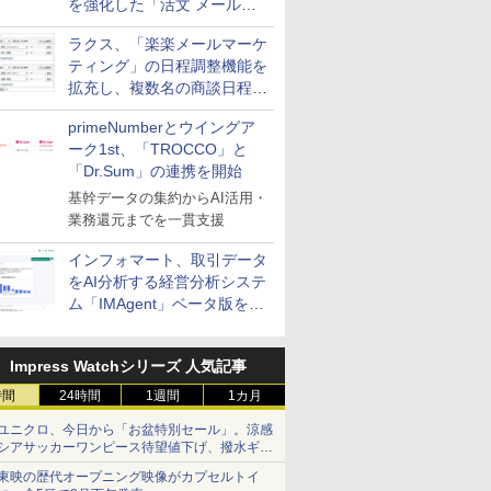
を強化した「活文 メール誤
送信防止アドインサービス」
ラクス、「楽楽メールマーケ
を提供
ティング」の日程調整機能を
拡充し、複数名の商談日程調
整を効率化
primeNumberとウイングア
ーク1st、「TROCCO」と
「Dr.Sum」の連携を開始
基幹データの集約からAI活用・
業務還元までを一貫支援
インフォマート、取引データ
をAI分析する経営分析システ
ム「IMAgent」ベータ版を提
供
Impress Watchシリーズ 人気記事
時間
24時間
1週間
1カ月
ユニクロ、今日から「お盆特別セール」。涼感
シアサッカーワンピース待望値下げ、撥水ギア
ショーツは1990円に
東映の歴代オープニング映像がカプセルトイ