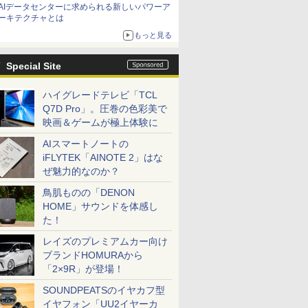
AIデータセンターに求められる新しいパワーア
ーキテクチャとは
もっと見る
Special Site
ハイグレードテレビ「TCL
Q7D Pro」。圧巻の色彩美で
映画＆ゲームが極上体験に
AIスマートノートの
iFLYTEK「AINOTE 2」はな
ぜ魅力的なのか？
鳥肌ものの「DENON
HOME」サウンドを体感し
た！
レイズのプレミアムカー向け
ブランドHOMURAから
「2×9R」が登場！
SOUNDPEATSのイヤカフ型
イヤフォン「UU2イヤーカ