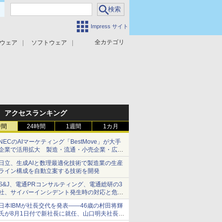
Impress サイト
全カテゴリ
ウェア
ソフトウェア
攻撃対策
マルウェア対策
アクセスランキング
時間
24時間
1週間
1カ月
NECのAIマーケティング「BestMove」が大手
企業で活用拡大 製造・流通・小売企業・広告
代理店などが実装フェーズへ
日立、生成AIと数理最適化技術で製造業の生産
ライン構成を自動立案する技術を開発
S&J、電通PRコンサルティング、電通総研の3
社、サイバーインシデント発生時の対応と危機
管理広報を一体的に訓練するプログラムを提供
日本IBMが社長交代を発表――46歳の村田将輝
氏が8月1日付で新社長に就任、山口明夫社長は
会長へ