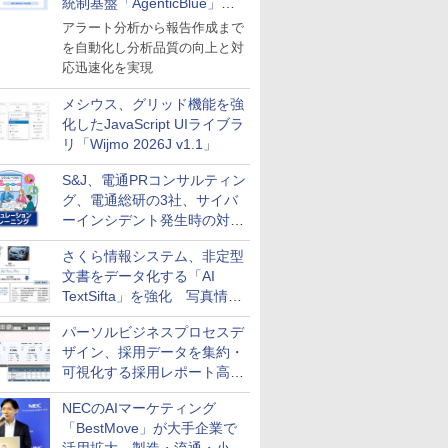
統制基盤「AgenticBlue」を
導入
アラート分析から報告作成まで
を自動化し分析品質の向上と対
応迅速化を実現
メシウス、グリッド機能を強
化したJavaScript UIライブラ
リ「Wijmo 2026J v1.1」
S&J、電通PRコンサルティン
グ、電通総研の3社、サイバ
ーインシデント発生時の対応
と危機管理広報を一体的に訓
さくら情報システム、非定型
練するプログラムを提供
文書をデータ化する「AI
TextSifta」を強化 写真情報
のデータ化などに対応
パーソルビジネスプロセスデ
ザイン、採用データを集約・
可視化する採用レポート高速
化サービスを提供
NECのAIマーケティング
「BestMove」が大手企業で