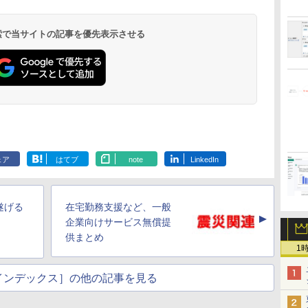
 検索で当サイトの記事を優先表示させる
ェア
はてブ
note
LinkedIn
遂げる
在宅勤務支援など、一般
▲
企業向けサービス無償提
供まとめ
1
インデックス］の他の記事を見る