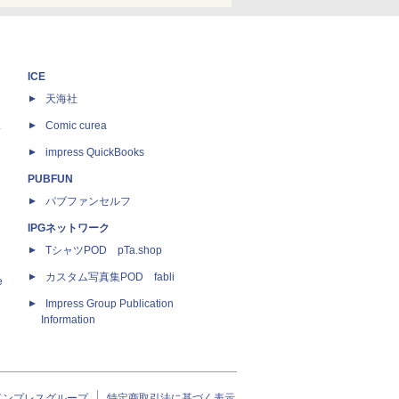
ICE
天海社
ス
Comic curea
impress QuickBooks
PUBFUN
パブファンセルフ
IPGネットワーク
TシャツPOD pTa.shop
カスタム写真集POD fabli
e
Impress Group Publication
Information
インプレスグループ
特定商取引法に基づく表示