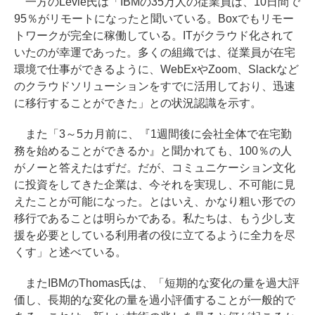
一方のLevie氏は「IBMの35万人の従業員は、10日間で
95％がリモートになったと聞いている。Boxでもリモー
トワークが完全に稼働している。ITがクラウド化されて
いたのが幸運であった。多くの組織では、従業員が在宅
環境で仕事ができるように、WebExやZoom、Slackなど
のクラウドソリューションをすでに活用しており、迅速
に移行することができた」との状況認識を示す。
また「3～5カ月前に、『1週間後に会社全体で在宅勤
務を始めることができるか』と聞かれても、100％の人
がノーと答えたはずだ。だが、コミュニケーション文化
に投資をしてきた企業は、今それを実現し、不可能に見
えたことが可能になった。とはいえ、かなり粗い形での
移行であることは明らかである。私たちは、もう少し支
援を必要としている利用者の役に立てるように全力を尽
くす」と述べている。
またIBMのThomas氏は、「短期的な変化の量を過大評
価し、長期的な変化の量を過小評価することが一般的で