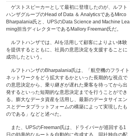
ゲストスピーカーとして最初に登壇したのが、ルフト
ハンザグループのHead of Data ＆ AnalyticsであるMirco
Bharpalania氏と、UPSのData Science and Machine Lea
rning担当ディレクターであるMallory Freeman氏だ。
ルフトハンザでは、AIを活用して顧客によりよい体験
を提供するとともに、社員の意思決定を支援することに
成功したという。
ルフトハンザのBharpalania氏は、「航空機のフライト
ネットワークをどう拡大するかといった長期的な視点で
の意思決定から、乗り継ぎが遅れた乗客を待ってから出
発するといった短期的な意思決定までを行うことができ
る。膨大なデータ資産を活用し、最新のデータサイエン
スとデータプラットフォームの構築によって実現したも
のである」などと述べた。
また、UPSのFreeman氏は、ドライバーが巡回する1
日の効率的なルートを自動的に作成する、同社独自の配