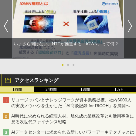
いまさら聞けない、NTTが推進する「IOWN」って何？
●
●
●
アクセスランキング
1時間
24時間
1週間
1カ月
リコージャパンとナレッジワークが資本業務提携、社内6000人
の実践ノウハウを生かした「AI商談記録 for RICOH」を展開へ
AI時代に求められる経理人材、旭化成の業務改革とAI活用事例に
見る次世代ファイナンス戦略
AIデータセンターに求められる新しいパワーアーキテクチャとは