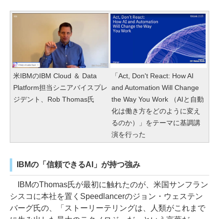
米IBMのIBM Cloud ＆ Data
「Act, Don't React: How AI
Platform担当シニアバイスプレ
and Automation Will Change
ジデント、Rob Thomas氏
the Way You Work （AIと自動
化は働き方をどのように変え
るのか）」をテーマに基調講
演を行った
IBMの「信頼できるAI」が持つ強み
IBMのThomas氏が最初に触れたのが、米国サンフラン
シスコに本社を置くSpeedlancerのジョン・ウェステン
バーグ氏の、「ストーリーテリングは、人類がこれまで