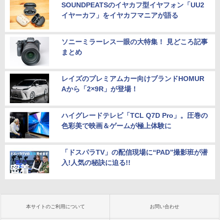
SOUNDPEATSのイヤカフ型イヤフォン「UU2
イヤーカフ」をイヤカフマニアが語る
ソニーミラーレス一眼の大特集！ 見どころ記事
まとめ
レイズのプレミアムカー向けブランドHOMUR
Aから「2×9R」が登場！
ハイグレードテレビ「TCL Q7D Pro」。圧巻の
色彩美で映画＆ゲームが極上体験に
「ドスパラTV」の配信現場に“PAD”撮影班が潜
入!人気の秘訣に迫る!!
本サイトのご利用について
お問い合わせ