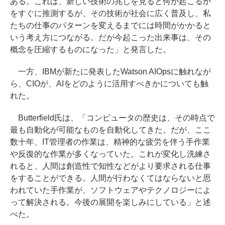
ある。これは、新しい技術の兆しを見ると何が起こるか
をすぐに推測するが、その技術が社会に広く普及し、私
たちの仕事のパターンを変えるまでには時間がかかると
いう考え方につながる。だが今起こった出来事は、その
概念を圧縮するものになった」と発言した。
一方、IBMが新たに発表したWatson AIOpsに触れなが
ら、CIOが、AIをどのように活用すべきかについても触
れた。
Butterfield氏は、「コンピュータの歴史は、その時点で
最も自動化が可能なものを自動化してきた。だが、ここ
数十年、IT管理者の作業は、精神的な疲労を伴う手作業
や反復的な作業が多くなっていた。これが変化し洗練さ
れると、人間は創造性で知性などがより要求される仕事
をすることができる。人間が行わなくてはならないと思
われていた手作業が、ソフトウェアやテクノロジーによ
って解決される。今後の展開を楽しみにしている」と述
べた。