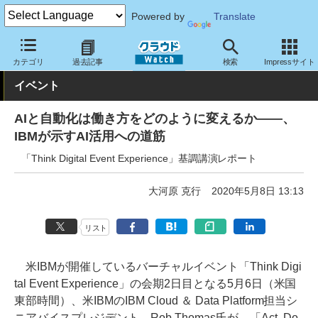
Powered by
Translate
クラウド Watch
イベント
IBM
Think Digital Event Experience
カテゴリ
過去記事
検索
Impressサイト
イベント
AIと自動化は働き方をどのように変えるか――、
IBMが示すAI活用への道筋
「Think Digital Event Experience」基調講演レポート
大河原 克行
2020年5月8日 13:13
リスト
米IBMが開催しているバーチャルイベント「Think Digi
tal Event Experience」の会期2日目となる5月6日（米国
東部時間）、米IBMのIBM Cloud ＆ Data Platform担当シ
ニアバイスプレジデント、Rob Thomas氏が、「Act, Do