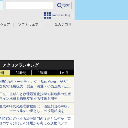
Impress サイト
全カテゴリ
ウェア
ソフトウェア
攻撃対策
マルウェア対策
アクセスランキング
時間
24時間
1週間
1カ月
NECのAIマーケティング「BestMove」が大手
企業で活用拡大 製造・流通・小売企業・広告
代理店などが実装フェーズへ
日立、生成AIと数理最適化技術で製造業の生産
ライン構成を自動立案する技術を開発
生成AI時代の経理財務部は「価値創出の中核」
に――データ集約中枢としての役割転換を
AI時代に進化する経理部門の役割とは何か 業
務のすみ分けとAI活用から考える次世代ファイ
ナンス戦略