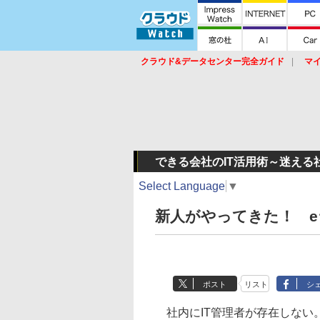
クラウド&データセンター完全ガイド
マ
サービス
セキュリティ
ネットワーク
スイッチ
ルータ
導入事例
イベ
できる会社のIT活用術～迷える
Select Language
▼
新人がやってきた！ 
ポスト
リスト
シ
社内にIT管理者が存在しない