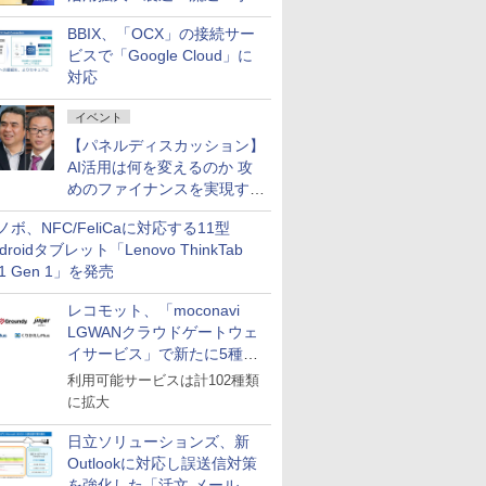
企業・広告代理店などが実装
BBIX、「OCX」の接続サー
フェーズへ
ビスで「Google Cloud」に
対応
イベント
【パネルディスカッション】
AI活用は何を変えるのか 攻
めのファイナンスを実現する
業務設計とマインドセット変
ノボ、NFC/FeliCaに対応する11型
革
droidタブレット「Lenovo ThinkTab
11 Gen 1」を発売
レコモット、「moconavi
LGWANクラウドゲートウェ
イサービス」で新たに5種類
のサービスと連携開始
利用可能サービスは計102種類
に拡大
日立ソリューションズ、新
Outlookに対応し誤送信対策
を強化した「活文 メール誤