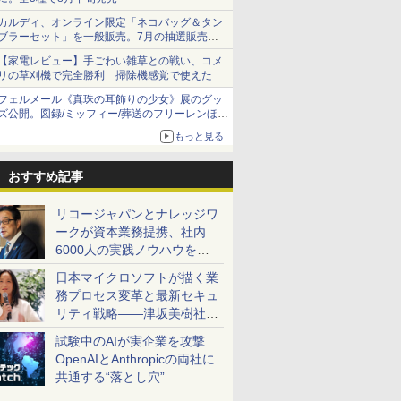
カルディ、オンライン限定「ネコバッグ＆タン
ブラーセット」を一般販売。7月の抽選販売の
当選無効分
【家電レビュー】手ごわい雑草との戦い、コメ
リの草刈機で完全勝利 掃除機感覚で使えた
フェルメール《真珠の耳飾りの少女》展のグッ
ズ公開。図録/ミッフィー/葬送のフリーレンほ
か、注目ブランドコラボが実現
もっと見る
おすすめ記事
リコージャパンとナレッジワ
ークが資本業務提携、社内
6000人の実践ノウハウを生
かした「AI商談記録 for
日本マイクロソフトが描く業
RICOH」を展開へ
務プロセス変革と最新セキュ
リティ戦略――津坂美樹社長
が2027年度戦略を説明
試験中のAIが実企業を攻撃
OpenAIとAnthropicの両社に
共通する“落とし穴”