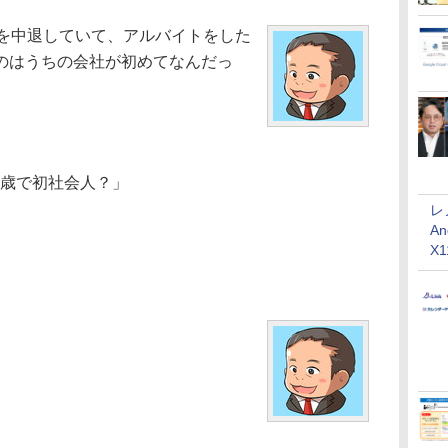
学を中退していて、アルバイトをした
のはうちの会社が初めてなんだっ
5歳で初社会人？」
レ
An
X