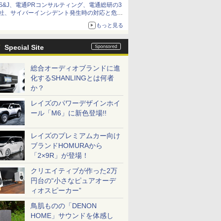
S&J、電通PRコンサルティング、電通総研の3
社、サイバーインシデント発生時の対応と危機
管理広報を一体的に訓練するプログラムを提供
もっと見る
Special Site
総合オーディオブランドに進
化するSHANLINGとは何者
か？
レイズのパワーデザインホイ
ール「M6」に新色登場!!
レイズのプレミアムカー向け
ブランドHOMURAから
「2×9R」が登場！
クリエイティブが作った2万
円台の“小さなピュアオーデ
ィオスピーカー”
鳥肌ものの「DENON
HOME」サウンドを体感し