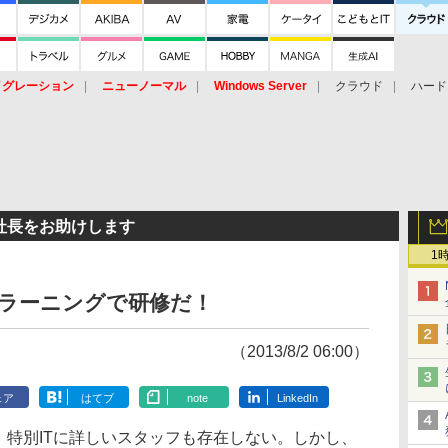
イグレーション
ニューノーマル
Windows Server
クラウド
ハード
トピック
ストレージ（HW）
オープンソース
SaaS
標的型
ント
社長をお助けします
1
eラーニングで研修だ！
（2013/8/2 06:00）
ェア
はてブ
note
LinkedIn
。特別ITに詳しいスタッフも存在しない。しかし、