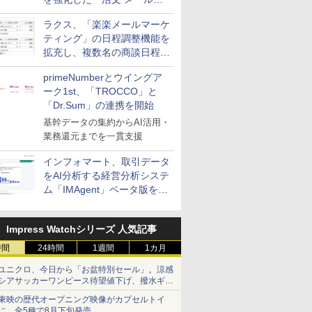
送信防止アドインサービス」
ラクス、「楽楽メールマーケ
を提供
ティング」の日程調整機能を
拡充し、複数名の商談日程調
整を効率化
primeNumberとウイングア
ーク1st、「TROCCO」と
「Dr.Sum」の連携を開始
基幹データの集約からAI活用・
業務還元までを一貫支援
インフォマート、取引データ
をAI分析する経営分析システ
ム「IMAgent」ベータ版を提
供
Impress Watchシリーズ 人気記事
時間
24時間
1週間
1カ月
ユニクロ、今日から「お盆特別セール」。涼感
シアサッカーワンピース待望値下げ、撥水ギア
ショーツは1990円に
東映の歴代オープニング映像がカプセルトイ
に。全5種で8月下旬発売