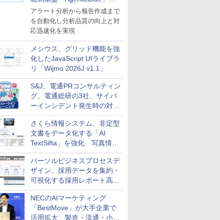
導入
アラート分析から報告作成まで
を自動化し分析品質の向上と対
応迅速化を実現
メシウス、グリッド機能を強
化したJavaScript UIライブラ
リ「Wijmo 2026J v1.1」
S&J、電通PRコンサルティン
グ、電通総研の3社、サイバ
ーインシデント発生時の対応
と危機管理広報を一体的に訓
さくら情報システム、非定型
練するプログラムを提供
文書をデータ化する「AI
TextSifta」を強化 写真情報
のデータ化などに対応
パーソルビジネスプロセスデ
ザイン、採用データを集約・
可視化する採用レポート高速
化サービスを提供
NECのAIマーケティング
「BestMove」が大手企業で
活用拡大 製造・流通・小売