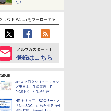
た！
クラウド Watch をフォローする
メルマガスタート！
登録はこちら
新記事
JBCCと日立ソリューション
ズ東日本、生産管理「R-
PiCS NX」と供給計画
「scSQUARE ISP」の連携サ
NRIセキュア、SOCサービス
ービスを提供開始
「NeoSOC」に独自開発のAI
統制基盤「AgenticBlue」を