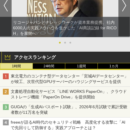
リコージャパンとナレッジワークが資本業務提携、社内
6000人の実践ノウハウを生かした「AI商談記録 for RICO
H」を展開へ
●
●
●
アクセスランキング
1時間
24時間
1週間
1カ月
東北電力のコンテナ型データセンター「宮城AIデータセンター」
が竣工、次世代型GPUサーバーのハウジングサービスを提供
文書処理自動化サービス「LINE WORKS PaperOn」、クラウド
ストレージ機能「PaperOn Drive」を提供開始
GUGAの「生成AIパスポート試験」、2026年6月試験で累計受験
者数が11万名を突破
freeeが語るAI時代のセキュリティ戦略 高度化する攻撃に「AI
で先回りして防御する」実践アプローチとは？