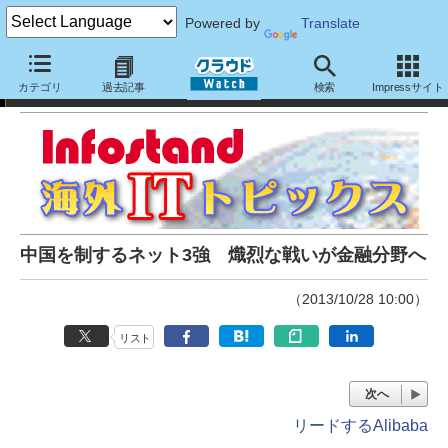
Powered by
Translate
Infostand海外ITトピックス
カテゴリ
過去記事
検索
Impressサイト
中国を制するネット3強 熾烈な戦いが金融分野へ
（2013/10/28 10:00）
リスト
次へ
リードするAlibaba