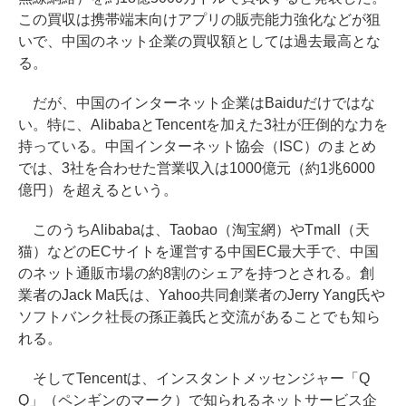
この買収は携帯端末向けアプリの販売能力強化などが狙
いで、中国のネット企業の買収額としては過去最高とな
る。
だが、中国のインターネット企業はBaiduだけではな
い。特に、AlibabaとTencentを加えた3社が圧倒的な力を
持っている。中国インターネット協会（ISC）のまとめ
では、3社を合わせた営業収入は1000億元（約1兆6000
億円）を超えるという。
このうちAlibabaは、Taobao（淘宝網）やTmall（天
猫）などのECサイトを運営する中国EC最大手で、中国
のネット通販市場の約8割のシェアを持つとされる。創
業者のJack Ma氏は、Yahoo共同創業者のJerry Yang氏や
ソフトバンク社長の孫正義氏と交流があることでも知ら
れる。
そしてTencentは、インスタントメッセンジャー「Q
Q」（ペンギンのマーク）で知られるネットサービス企