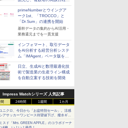
整を効率化
primeNumberとウイングア
ーク1st、「TROCCO」と
「Dr.Sum」の連携を開始
基幹データの集約からAI活用・
業務還元までを一貫支援
インフォマート、取引データ
をAI分析する経営分析システ
ム「IMAgent」ベータ版を提
供
日立、生成AIと数理最適化技
術で製造業の生産ライン構成
を自動立案する技術を開発
Impress Watchシリーズ 人気記事
時間
24時間
1週間
1カ月
ユニクロ、今日から「お盆特別セール」。涼感
シアサッカーワンピース待望値下げ、撥水ギア
ショーツは1990円に
ミスド「Mrs. GREEN APPLE」のコラボドーナ
ツ4種、いよいよ発売！