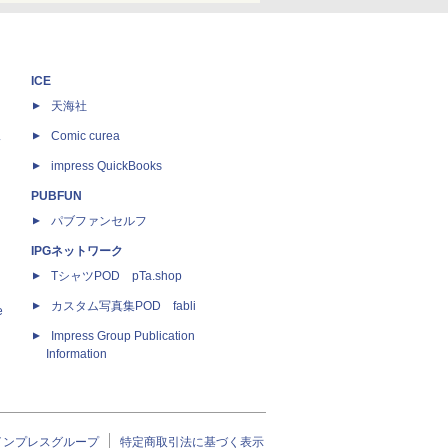
ICE
天海社
ス
Comic curea
impress QuickBooks
PUBFUN
パブファンセルフ
IPGネットワーク
TシャツPOD pTa.shop
カスタム写真集POD fabli
e
Impress Group Publication
Information
インプレスグループ
特定商取引法に基づく表示