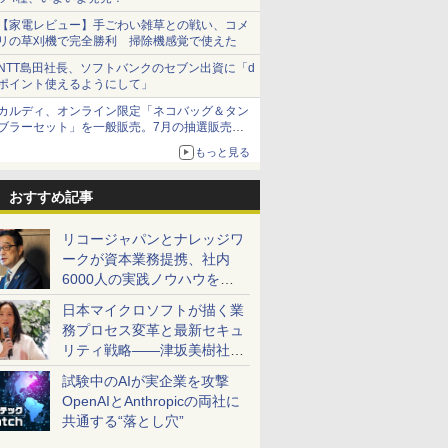
【家電レビュー】手ごわい雑草との戦い、コメ
リの草刈機で完全勝利 掃除機感覚で使えた
NTT島田社長、ソフトバンクのセブン出資に「d
ポイント使えるようにして」
カルディ、オンライン限定「ネコバッグ＆タン
ブラーセット」を一般販売。7月の抽選販売の
当選無効分
もっと見る
おすすめ記事
リコージャパンとナレッジワ
ークが資本業務提携、社内
6000人の実践ノウハウを生
かした「AI商談記録 for
日本マイクロソフトが描く業
RICOH」を展開へ
務プロセス変革と最新セキュ
リティ戦略――津坂美樹社長
が2027年度戦略を説明
試験中のAIが実企業を攻撃
OpenAIとAnthropicの両社に
共通する“落とし穴”