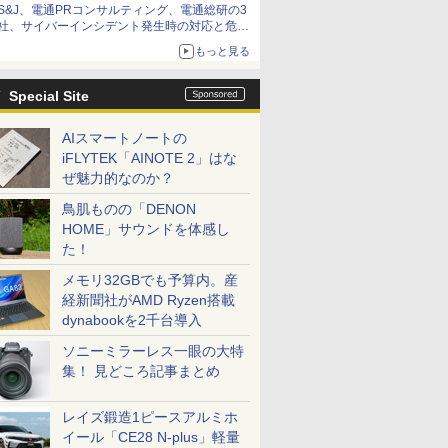
S&J、電通PRコンサルティング、電通総研の3
社、サイバーインシデント発生時の対応と危機
管理広報を一体的に訓練するプログラムを提供
もっと見る
Special Site
AIスマートノートの
iFLYTEK「AINOTE 2」はな
ぜ魅力的なのか？
鳥肌ものの「DENON
HOME」サウンドを体感し
た！
メモリ32GBでも予算内。産
経新聞社がAMD Ryzen搭載
dynabookを2千台導入
ソニーミラーレス一眼の大特
集！ 見どころ記事まとめ
レイズ鍛造1ピースアルミホ
イール「CE28 N-plus」軽量