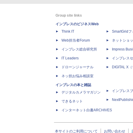
Group site links
インプレスのビジネスWeb
Think IT
SmartGri
Web担当者Forum
ネットショ
インプレス総合研究所
Impress Busi
IT Leaders
インプレス
ドローンジャーナル
DIGITAL
ネッ担お悩み相談室
インプレスの本と雑誌
インプレス
デジタルカメラマガジン
NextPublish
できるネット
インターネット白書ARCHIVES
本サイトのご利用について
お問い合わせ