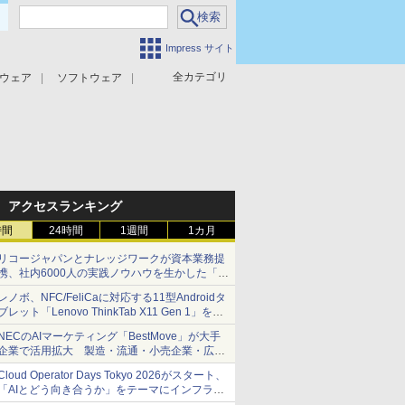
Impress サイト
全カテゴリ
ウェア
ソフトウェア
攻撃対策
マルウェア対策
アクセスランキング
時間
24時間
1週間
1カ月
リコージャパンとナレッジワークが資本業務提
携、社内6000人の実践ノウハウを生かした「AI
商談記録 for RICOH」を展開へ
レノボ、NFC/FeliCaに対応する11型Androidタ
ブレット「Lenovo ThinkTab X11 Gen 1」を発
売
NECのAIマーケティング「BestMove」が大手
企業で活用拡大 製造・流通・小売企業・広告
代理店などが実装フェーズへ
Cloud Operator Days Tokyo 2026がスタート、
「AIとどう向き合うか」をテーマにインフラ運
用の知見を集約