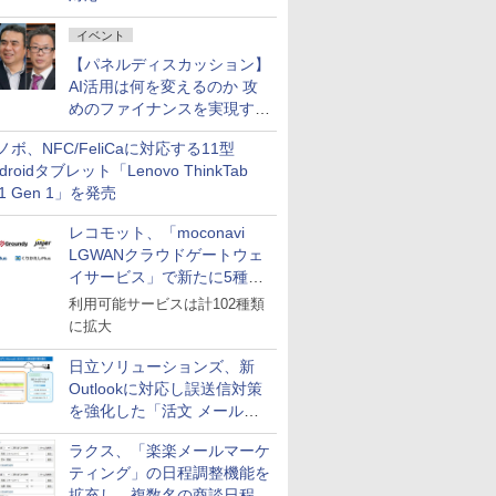
イベント
【パネルディスカッション】
AI活用は何を変えるのか 攻
めのファイナンスを実現する
業務設計とマインドセット変
ノボ、NFC/FeliCaに対応する11型
革
droidタブレット「Lenovo ThinkTab
11 Gen 1」を発売
レコモット、「moconavi
LGWANクラウドゲートウェ
イサービス」で新たに5種類
のサービスと連携開始
利用可能サービスは計102種類
に拡大
日立ソリューションズ、新
Outlookに対応し誤送信対策
を強化した「活文 メール誤
送信防止アドインサービス」
ラクス、「楽楽メールマーケ
を提供
ティング」の日程調整機能を
拡充し、複数名の商談日程調