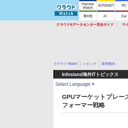
クラウド&データセンター完全ガイド
マ
サービス
セキュリティ
ネットワーク
スイッチ
ルータ
導入事例
イベ
クラウド Watch
トピック
業界動向
Infostand海外ITトピックス
Select Language
▼
GPUマーケットプレース「
フォーマー戦略