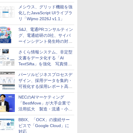
メシウス、グリッド機能を強
化したJavaScript UIライブラ
リ「Wijmo 2026J v1.1」
S&J、電通PRコンサルティン
グ、電通総研の3社、サイバ
ーインシデント発生時の対応
と危機管理広報を一体的に訓
さくら情報システム、非定型
練するプログラムを提供
文書をデータ化する「AI
TextSifta」を強化 写真情報
のデータ化などに対応
パーソルビジネスプロセスデ
ザイン、採用データを集約・
可視化する採用レポート高速
化サービスを提供
NECのAIマーケティング
「BestMove」が大手企業で
活用拡大 製造・流通・小売
企業・広告代理店などが実装
BBIX、「OCX」の接続サー
フェーズへ
ビスで「Google Cloud」に
対応