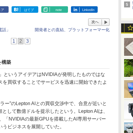
ェア
はてブ
note
LinkedIn
次へ
電話」
開発者との直結、プラットフォーマー化
1
2
3
」を構築
というアイデアはNVIDIAが発明したものではな
スを買収することでサービスを迅速に開始できたよ
セラー”のLepton AIとの買収交渉中で、合意が近いと
。買収額として数億ドルを提示したという。Lepton AIは、
、「NVIDIAの最新GPUを搭載したAI専用サーバー
いうビジネスを展開していた。