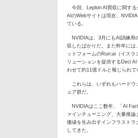
今回、Lepton AI買収に関す
AIのWebサイトは現在、NVIDIA
ている。
NVIDIAは、3月にもAI訓練
収したばかりだ。また昨年には、
ットフォームのRun:ai（イス
リューションを提供するDeci
わせて約11億ドルと報じられて
これらは、いずれもハードウェ
ェア群だ。
NVIDIAはここ数年、「AI F
ァインチューニング、大量推論
価値を生み出すインフラストラ
してきた。