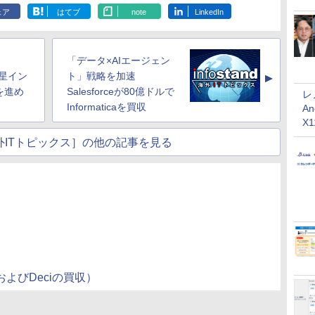
ェア
はてブ
note
LinkedIn
「データ×AIエージェン
衛星イン
ト」戦略を加速
▲
を進め
Salesforceが80億ドルで
レ
Informaticaを買収
An
X
nd海外ITトピックス］の他の記事を見る
IおよびDeciの買収）