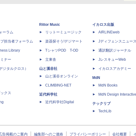
Rittor Music
イカロス出版
dフォーラム
リットーミュージック
AIRLINEweb
ップ担当者フォーラム
楽器探そう!デジマート
Jディフェンスニュー
ness Library
TシャツPOD T-OD
通訳翻訳ジャーナル
セミナー
立東舎
JレスキューWeb
 X（デジタルクロス）
山と溪谷社
イカロスアカデミー
山と溪谷オンライン
MdN
CLIMBING-NET
MdN Books
ブックス
近代科学社
MdN Design Interactiv
ing
近代科学社Digital
テックリブ
TechLib
広告掲載のご案内
編集部へのご連絡
プライバシーポリシー
会社概要