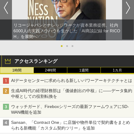
リコージャパンとナレッジワークが資本業務提携、社内
6000人の実践ノウハウを生かした「AI商談記録 for RICO
H」を展開へ
●
●
●
アクセスランキング
1時間
24時間
1週間
1カ月
AIデータセンターに求められる新しいパワーアーキテクチャとは
生成AI時代の経理財務部は「価値創出の中核」に――データ集約
中枢としての役割転換を
ウォッチガード、Fireboxシリーズの最新ファームウェアにSD-
WAN機能を追加
Sansan、「Contract One」に店舗や物件単位で契約書をまとめ
られる新機能「カスタム契約ツリー」を追加