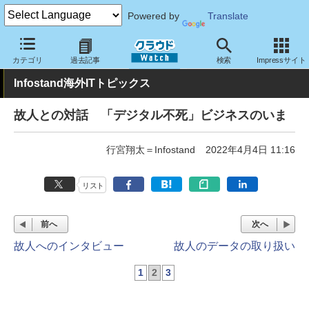
Powered by
Translate
クラウド Watch
トピック
業界動向
カテゴリ
過去記事
検索
Impressサイト
Infostand海外ITトピックス
故人との対話 「デジタル不死」ビジネスのいま
行宮翔太＝Infostand
2022年4月4日 11:16
リスト
前へ
次へ
故人へのインタビュー
故人のデータの取り扱い
1
2
3