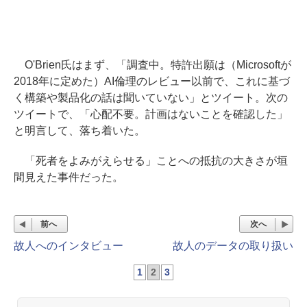
O'Brien氏はまず、「調査中。特許出願は（Microsoftが
2018年に定めた）AI倫理のレビュー以前で、これに基づ
く構築や製品化の話は聞いていない」とツイート。次の
ツイートで、「心配不要。計画はないことを確認した」
と明言して、落ち着いた。
「死者をよみがえらせる」ことへの抵抗の大きさが垣
間見えた事件だった。
前へ
次へ
故人へのインタビュー
故人のデータの取り扱い
1
2
3