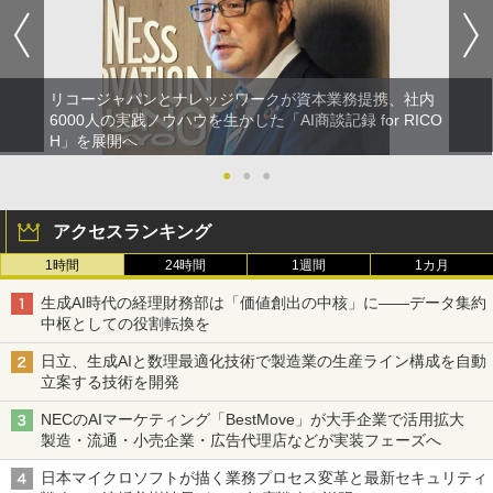
リコージャパンとナレッジワークが資本業務提携、社内
6000人の実践ノウハウを生かした「AI商談記録 for RICO
H」を展開へ
●
●
●
アクセスランキング
1時間
24時間
1週間
1カ月
生成AI時代の経理財務部は「価値創出の中核」に――データ集約
中枢としての役割転換を
日立、生成AIと数理最適化技術で製造業の生産ライン構成を自動
立案する技術を開発
NECのAIマーケティング「BestMove」が大手企業で活用拡大
製造・流通・小売企業・広告代理店などが実装フェーズへ
日本マイクロソフトが描く業務プロセス変革と最新セキュリティ