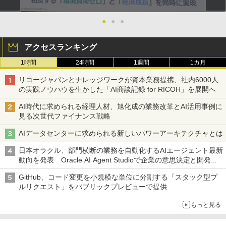
●
●
●
アクセスランキング
1時間
24時間
1週間
1カ月
リコージャパンとナレッジワークが資本業務提携、社内6000人
の実践ノウハウを生かした「AI商談記録 for RICOH」を展開へ
AI時代に求められる経理人材、旭化成の業務改革とAI活用事例に
見る次世代ファイナンス戦略
AIデータセンターに求められる新しいパワーアーキテクチャとは
日本オラクル、部門横断の業務を自動化するAIエージェント最新
動向を発表 Oracle AI Agent Studioで企業の意思決定と開発を
加速
GitHub、コード変更を小規模な単位に分割する「スタック型プ
ルリクエスト」をパブリックプレビューで提供
もっと見る