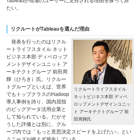
Tableauが現場のユーザーに支持される理由を探ってみ
たい。
リクルートがTableauを選んだ理由
発表を行ったのはリクル
ートライフスタイル ネット
ビジネス本部 ディベロップ
メントデザインユニット ア
ーキテクトグループ 前田周
輝（ひろき）氏。リクルー
トグループといえば、世界
リクルートライフスタイル
でもトップクラスのHadoop
ネットビジネス本部 ディベ
導入事例を誇り、国内屈指
ロップメントデザインユニッ
のビッグデータ活用企業と
ト アーキテクトグループ 前
して知られている。だがそ
田周輝氏
うした評価とは別に、グル
ープ内では「もっと意思決定スピードを上げたい」とい
うニーズが絶えず発生している。