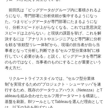
前田氏は「ビッグデータがグループ内に蓄積されるよ
うになり、専門部署に分析依頼が集中するようになっ
た。つまりビッグデータが専門部署にたまるようにな
り、分析スピードが上がらなくなる。これでは意思決定
スピードは上がらない」と現状の課題を挙げ、これを解
決するには「アナリストやエンジニアなど専門家に分析
を頼る“依頼型リレー体制”から、現場の担当者が自ら当
事者となって分析し判断できる“セルフ型分業体制”に移
行していく必要がある」と説く。ビッグデータを専門家
のものではなく、当事者のものにすることが重要という
考え方だ。
リクルートライフスタイルでは、“セルフ型分業体
制”を実現するための“プロジェクト・シューマッハ”を遂
行するため、既存のデータウェアハウス（Netezza）とT
ableauを組み合わせたセルフ用データマートを構築し、
基盤を刷新。BIツールとしてTableauを選んだ理由として
は、以下の3点を挙げている。