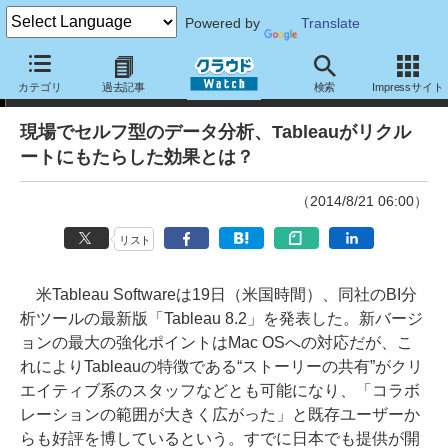
Powered by
Translate
事例紹介
カテゴリ
過去記事
検索
Impressサイト
現場でセルフ型のデータ分析、Tableauがリクル
ートにもたらした効果とは？
（2014/8/21 06:00）
リスト
米Tableau Softwareは19日（米国時間）、同社のBI分
析ツールの最新版「Tableau 8.2」を発表した。新バージ
ョンの最大の強化ポイントはMac OSへの対応だが、こ
れによりTableauの特徴である“ストーリーの共有”がクリ
エイティブ系のスタッフなどとも可能になり、「コラボ
レーションの範囲が大きく広がった」と既存ユーザーか
らも好評を博しているという。すでに日本でも提供が開