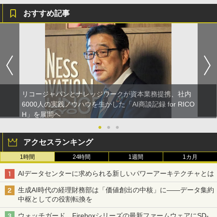
おすすめ記事
リコージャパンとナレッジワークが資本業務提携、社内
6000人の実践ノウハウを生かした「AI商談記録 for RICO
H」を展開へ
●
●
●
アクセスランキング
1時間
24時間
1週間
1カ月
AIデータセンターに求められる新しいパワーアーキテクチャとは
生成AI時代の経理財務部は「価値創出の中核」に――データ集約
中枢としての役割転換を
ウォッチガード、Fireboxシリーズの最新ファームウェアにSD-