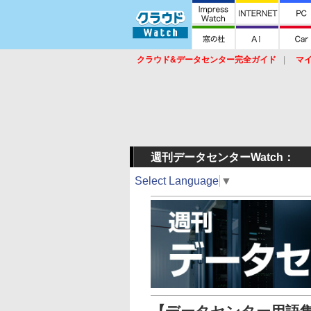
クラウド&データセンター完全ガイド
マ
サービス
セキュリティ
ネットワーク
スイッチ
ルータ
導入事例
イベ
週刊データセンターWatch：
Select Language
▼