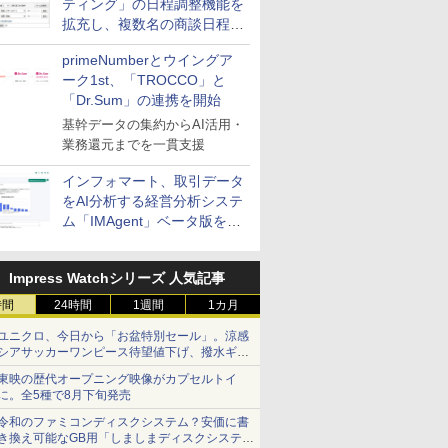
ティング」の日程調整機能を
拡充し、複数名の商談日程調
整を効率化
primeNumberとウイングア
ーク1st、「TROCCO」と
「Dr.Sum」の連携を開始
基幹データの集約からAI活用・
業務還元までを一貫支援
インフォマート、取引データ
をAI分析する経営分析システ
ム「IMAgent」ベータ版を提
供
Impress Watchシリーズ 人気記事
時間
24時間
1週間
1カ月
ユニクロ、今日から「お盆特別セール」。涼感
シアサッカーワンピース待望値下げ、撥水ギア
ショーツは1990円に
東映の歴代オープニング映像がカプセルトイ
に。全5種で8月下旬発売
令和のファミコンディスクシステム？安価に書
き換え可能なGB用「しましまディスクシステ