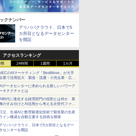
ックナンバー
アリババクラウド、日本で5
カ所目となるデータセンター
を開設
アクセスランキング
時間
24時間
1週間
1カ月
NECのAIマーケティング「BestMove」が大手
企業で活用拡大 製造・流通・小売企業・広告
代理店などが実装フェーズへ
AIデータセンターに求められる新しいパワーア
ーキテクチャとは
AI時代に進化する経理部門の役割とは何か 業
務のすみ分けとAI活用から考える次世代ファイ
ナンス戦略
日立、生成AIと数理最適化技術で製造業の生産
ライン構成を自動立案する技術を開発
アリババクラウド、日本で5カ所目となるデー
タセンターを開設