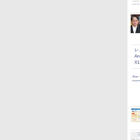
レ
An
X