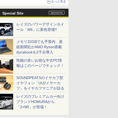
もっと見る
Special Site
レイズのパワーデザインホイ
ール「M6」に新色登場!!
メモリ32GBでも予算内。産
経新聞社がAMD Ryzen搭載
dynabookを2千台導入
性能の良いお得な中古PC情
報はこのページでチェック！
SOUNDPEATSのイヤカフ型
イヤフォン「UU2イヤーカ
フ」をイヤカフマニアが語る
レイズのプレミアムカー向け
ブランドHOMURAから
「2×9R」が登場！