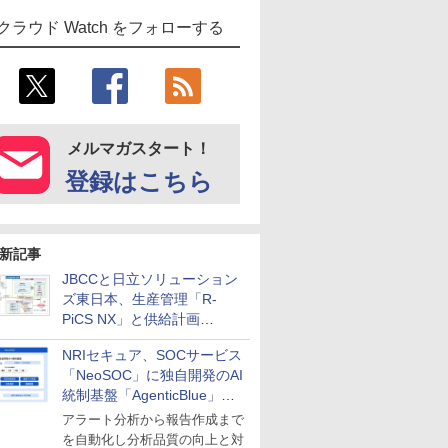
クラウド Watch をフォローする
メルマガスタート！
登録はこちら
新記事
JBCCと日立ソリューション
ズ東日本、生産管理「R-
PiCS NX」と供給計画
「scSQUARE ISP」の連携サ
NRIセキュア、SOCサービス
ービスを提供開始
「NeoSOC」に独自開発のAI
統制基盤「AgenticBlue」を
導入
アラート分析から報告作成まで
を自動化し分析品質の向上と対