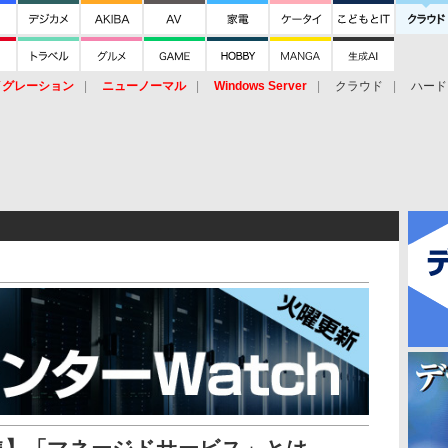
イグレーション
ニューノーマル
Windows Server
クラウド
ハード
トピック
ストレージ（HW）
オープンソース
SaaS
標的型
ント