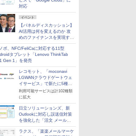
ビスで「Google Cloud」に
対応
イベント
【パネルディスカッション】
AI活用は何を変えるのか 攻
めのファイナンスを実現する
業務設計とマインドセット変
ノボ、NFC/FeliCaに対応する11型
革
droidタブレット「Lenovo ThinkTab
11 Gen 1」を発売
レコモット、「moconavi
LGWANクラウドゲートウェ
イサービス」で新たに5種類
のサービスと連携開始
利用可能サービスは計102種類
に拡大
日立ソリューションズ、新
Outlookに対応し誤送信対策
を強化した「活文 メール誤
送信防止アドインサービス」
ラクス、「楽楽メールマーケ
を提供