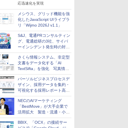
応迅速化を実現
メシウス、グリッド機能を強
化したJavaScript UIライブラ
リ「Wijmo 2026J v1.1」
S&J、電通PRコンサルティン
グ、電通総研の3社、サイバ
ーインシデント発生時の対応
と危機管理広報を一体的に訓
さくら情報システム、非定型
練するプログラムを提供
文書をデータ化する「AI
TextSifta」を強化 写真情報
のデータ化などに対応
パーソルビジネスプロセスデ
ザイン、採用データを集約・
可視化する採用レポート高速
化サービスを提供
NECのAIマーケティング
「BestMove」が大手企業で
活用拡大 製造・流通・小売
企業・広告代理店などが実装
BBIX、「OCX」の接続サー
フェーズへ