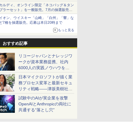
ム」
カルディ、オンライン限定「ネコバッグ＆タン
ブラーセット」を一般販売。7月の抽選販売の
当選無効分
イオン、ウイスキー「山崎」「白州」「響」な
ど7種を抽選販売。応募は本日20時まで
もっと見る
おすすめ記事
リコージャパンとナレッジワ
ークが資本業務提携、社内
6000人の実践ノウハウを生
かした「AI商談記録 for
日本マイクロソフトが描く業
RICOH」を展開へ
務プロセス変革と最新セキュ
リティ戦略――津坂美樹社長
が2027年度戦略を説明
試験中のAIが実企業を攻撃
OpenAIとAnthropicの両社に
共通する“落とし穴”