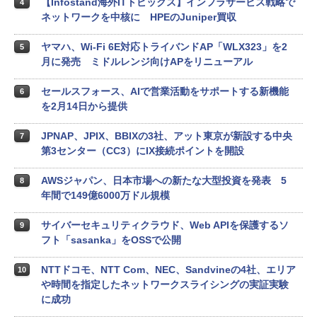
【Infostand海外ITトピックス】インフラサービス戦略で
4
ネットワークを中核に HPEのJuniper買収
ヤマハ、Wi-Fi 6E対応トライバンドAP「WLX323」を2
5
月に発売 ミドルレンジ向けAPをリニューアル
セールスフォース、AIで営業活動をサポートする新機能
6
を2月14日から提供
JPNAP、JPIX、BBIXの3社、アット東京が新設する中央
7
第3センター（CC3）にIX接続ポイントを開設
AWSジャパン、日本市場への新たな大型投資を発表 5
8
年間で149億6000万ドル規模
サイバーセキュリティクラウド、Web APIを保護するソ
9
フト「sasanka」をOSSで公開
NTTドコモ、NTT Com、NEC、Sandvineの4社、エリア
10
や時間を指定したネットワークスライシングの実証実験
に成功