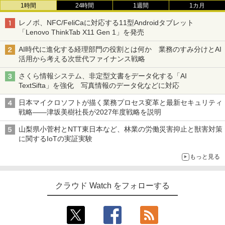
1時間
24時間
1週間
1カ月
レノボ、NFC/FeliCaに対応する11型Androidタブレット
「Lenovo ThinkTab X11 Gen 1」を発売
AI時代に進化する経理部門の役割とは何か 業務のすみ分けとAI
活用から考える次世代ファイナンス戦略
さくら情報システム、非定型文書をデータ化する「AI
TextSifta」を強化 写真情報のデータ化などに対応
日本マイクロソフトが描く業務プロセス変革と最新セキュリティ
戦略――津坂美樹社長が2027年度戦略を説明
山梨県小菅村とNTT東日本など、林業の労働災害抑止と獣害対策
に関するIoTの実証実験
もっと見る
クラウド Watch をフォローする