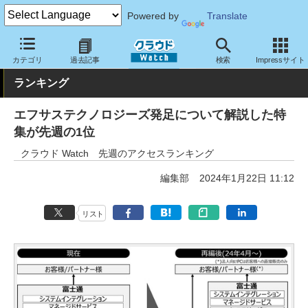
Powered by
Translate
クラウド Watch
トピック
ランキング
カテゴリ
過去記事
検索
Impressサイト
ランキング
エフサステクノロジーズ発足について解説した特
集が先週の1位
クラウド Watch 先週のアクセスランキング
編集部
2024年1月22日 11:12
リスト