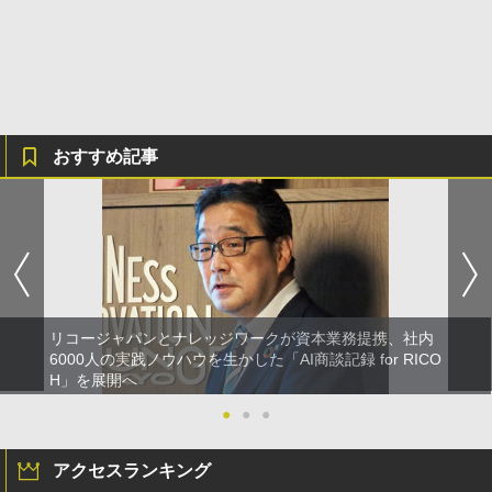
おすすめ記事
リコージャパンとナレッジワークが資本業務提携、社内
6000人の実践ノウハウを生かした「AI商談記録 for RICO
H」を展開へ
●
●
●
アクセスランキング