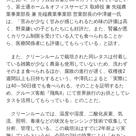
う。富士通ホーム＆オフィスサービス 取締役 兼 先端農
業事業部長 兼 先端農業事業部 営業部長の中澤健一氏
は、「苦みが少なく甘みが感じられるため味の評価は高
く、野菜嫌いの子どもたちにも好評だ。また、腎臓が悪
くカリウム制限を受けている人でも食べられることか
ら、医療関係者にも評価してもらっている」と話す。
また、クリーンルームで栽培された同レタスは付着し
ている雑菌が少なく農薬も使用していないため、洗わず
そのまま食べられるほか、腐敗の進行が遅く、収穫後2
週間以上も日持ちするという。中澤氏によると「実際に
は40～50日後でも食べられる。そのことを証明するた
め、クルーズ客船『飛鳥II』にて世界旅行のお供としてレ
タスを活用してもらっている」とのことだ。
クリーンルームでは、温度や湿度、二酸化炭素、気
流、照明、養液などの状況をセンシング技術で収集して
分析、管理している。この栽培法はすでに2年前より実
施していたというが、今回の2社の協業により「セカン