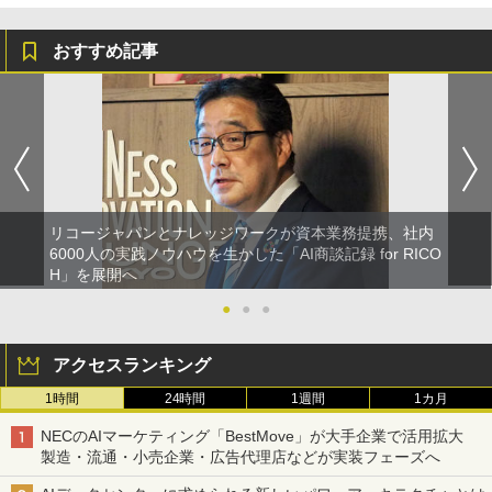
おすすめ記事
リコージャパンとナレッジワークが資本業務提携、社内
6000人の実践ノウハウを生かした「AI商談記録 for RICO
H」を展開へ
●
●
●
アクセスランキング
1時間
24時間
1週間
1カ月
NECのAIマーケティング「BestMove」が大手企業で活用拡大
製造・流通・小売企業・広告代理店などが実装フェーズへ