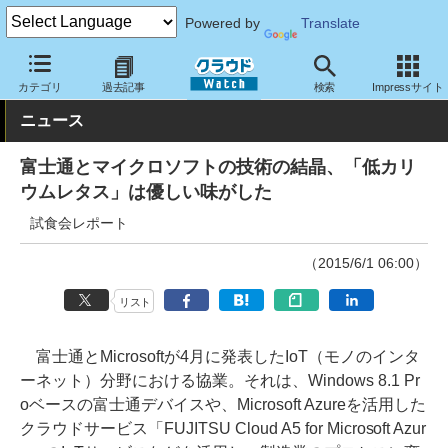
Powered by
Translate
クラウド Watch
トピック
事業戦略
国内
カテゴリ
過去記事
検索
Impressサイト
ニュース
富士通とマイクロソフトの技術の結晶、「低カリ
ウムレタス」は優しい味がした
試食会レポート
（2015/6/1 06:00）
リスト
富士通とMicrosoftが4月に発表したIoT（モノのインタ
ーネット）分野における協業。それは、Windows 8.1 Pr
oベースの富士通デバイスや、Microsoft Azureを活用した
クラウドサービス「FUJITSU Cloud A5 for Microsoft Azur