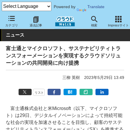
Powered by
Translate
クラウド Watch
トピック
協業・提携
カテゴリ
過去記事
検索
Impressサイト
ニュース
富士通とマイクロソフト、サステナビリティトラ
ンスフォーメーションを実現するクラウドソリュ
ーションの共同開発に向け提携
三柳 英樹
2023年5月29日 13:49
リスト
富士通株式会社と米Microsoft（以下、マイクロソフ
ト）は29日、デジタルイノベーションによって持続可能
な社会の実現を加速させることを目指し、顧客のサステ
ナビリティトランスフォーメーション（SX）を推進する