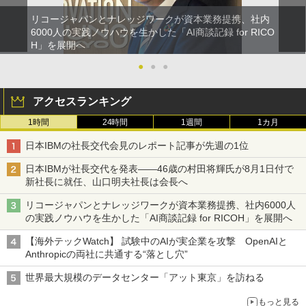
リコージャパンとナレッジワークが資本業務提携、社内
6000人の実践ノウハウを生かした「AI商談記録 for RICO
H」を展開へ
●
●
●
アクセスランキング
1時間
24時間
1週間
1カ月
日本IBMの社長交代会見のレポート記事が先週の1位
日本IBMが社長交代を発表――46歳の村田将輝氏が8月1日付で
新社長に就任、山口明夫社長は会長へ
リコージャパンとナレッジワークが資本業務提携、社内6000人
の実践ノウハウを生かした「AI商談記録 for RICOH」を展開へ
【海外テックWatch】 試験中のAIが実企業を攻撃 OpenAIと
Anthropicの両社に共通する“落とし穴”
世界最大規模のデータセンター「アット東京」を訪ねる
もっと見る