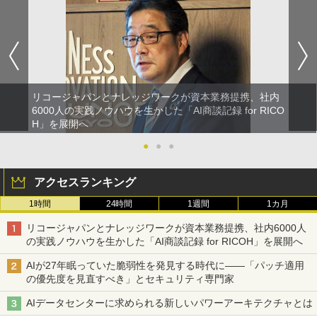
リコージャパンとナレッジワークが資本業務提携、社内
6000人の実践ノウハウを生かした「AI商談記録 for RICO
H」を展開へ
●
●
●
アクセスランキング
1時間
24時間
1週間
1カ月
リコージャパンとナレッジワークが資本業務提携、社内6000人
の実践ノウハウを生かした「AI商談記録 for RICOH」を展開へ
AIが27年眠っていた脆弱性を発見する時代に――「パッチ適用
の優先度を見直すべき」とセキュリティ専門家
AIデータセンターに求められる新しいパワーアーキテクチャとは