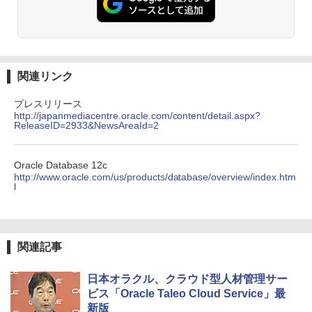
関連リンク
プレスリリース
http://japanmediacentre.oracle.com/content/detail.aspx?
ReleaseID=2933&NewsAreaId=2
Oracle Database 12c
http://www.oracle.com/us/products/database/overview/index.htm
l
関連記事
日本オラクル、クラウド型人材管理サー
ビス「Oracle Taleo Cloud Service」最
新版