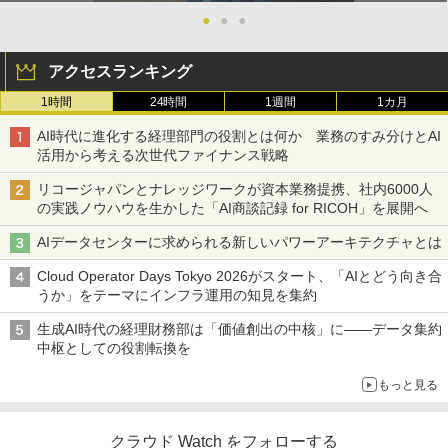
●
●
●
アクセスランキング
1時間
24時間
1週間
1カ月
AI時代に進化する経理部門の役割とは何か 業務のすみ分けとAI
活用から考える次世代ファイナンス戦略
リコージャパンとナレッジワークが資本業務提携、社内6000人
の実践ノウハウを生かした「AI商談記録 for RICOH」を展開へ
AIデータセンターに求められる新しいパワーアーキテクチャとは
Cloud Operator Days Tokyo 2026がスタート、「AIとどう向き合
うか」をテーマにインフラ運用の知見を集約
生成AI時代の経理財務部は「価値創出の中核」に――データ集約
中枢としての役割転換を
もっと見る
クラウド Watch をフォローする