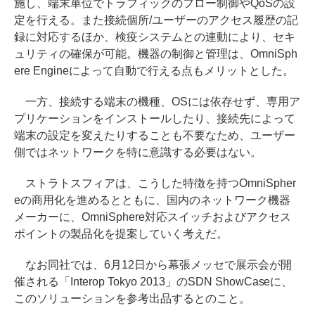
施し、端末単位でトラフィックのフロー制御やQoSの設
定を行える。また接続個所/ユーザーのアクセス履歴の記
録に対応するほか、検疫システムとの連動により、セキ
ュリティの確保が可能。機器の制御と管理は、OmniSph
ere Engineによって自動で行える点もメリットとした。
一方、接続する端末の機種、OSには依存せず、専用ア
プリケーションをインストールしたり、接続先によって
端末の設定を変えたりすることも不要なため、ユーザー
側ではネットワークを特に意識する必要はない。
ストラトスフィアは、こうした特徴を持つOmniSpher
eの商用化を進めるとともに、国内のネットワーク機器
メーカーに、OmniSphere対応スイッチおよびアクセス
ポイントの製品化を提案していく考えだ。
なお同社では、6月12日から幕張メッセで展示会が開
催される「Interop Tokyo 2013」のSDN ShowCaseに、
このソリューションを参考出品するとのこと。