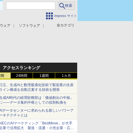
Impress サイト
全カテゴリ
ウェア
ソフトウェア
攻撃対策
マルウェア対策
アクセスランキング
時間
24時間
1週間
1カ月
日立、生成AIと数理最適化技術で製造業の生産
ライン構成を自動立案する技術を開発
生成AI時代の経理財務部は「価値創出の中核」
に――データ集約中枢としての役割転換を
AIデータセンターに求められる新しいパワーア
ーキテクチャとは
NECのAIマーケティング「BestMove」が大手
企業で活用拡大 製造・流通・小売企業・広告
代理店などが実装フェーズへ