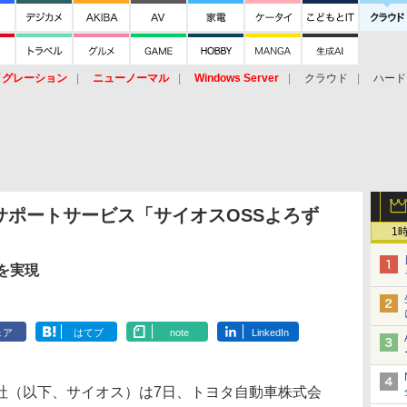
イグレーション
ニューノーマル
Windows Server
クラウド
ハード
トピック
ストレージ（HW）
オープンソース
SaaS
標的型
ント
サポートサービス「サイオスOSSよろず
1
を実現
ェア
はてブ
note
LinkedIn
（以下、サイオス）は7日、トヨタ自動車株式会