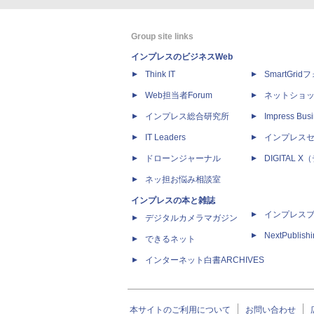
Group site links
インプレスのビジネスWeb
Think IT
SmartGri
Web担当者Forum
ネットショ
インプレス総合研究所
Impress Busi
IT Leaders
インプレス
ドローンジャーナル
DIGITAL
ネッ担お悩み相談室
インプレスの本と雑誌
インプレス
デジタルカメラマガジン
NextPublish
できるネット
インターネット白書ARCHIVES
本サイトのご利用について
お問い合わせ