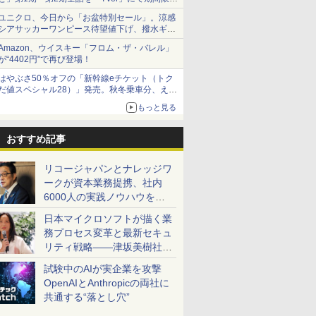
で順次無料配信開始
ユニクロ、今日から「お盆特別セール」。涼感
シアサッカーワンピース待望値下げ、撥水ギア
ショーツは1990円に
Amazon、ウイスキー「フロム・ザ・バレル」
が“4402円”で再び登場！
はやぶさ50％オフの「新幹線eチケット（トク
だ値スペシャル28）」発売。秋冬乗車分、えき
ねっと限定
もっと見る
おすすめ記事
リコージャパンとナレッジワ
ークが資本業務提携、社内
6000人の実践ノウハウを生
かした「AI商談記録 for
日本マイクロソフトが描く業
RICOH」を展開へ
務プロセス変革と最新セキュ
リティ戦略――津坂美樹社長
が2027年度戦略を説明
試験中のAIが実企業を攻撃
OpenAIとAnthropicの両社に
共通する“落とし穴”