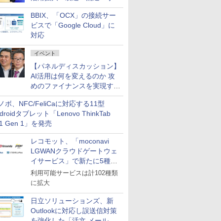
企業・広告代理店などが実装
BBIX、「OCX」の接続サー
フェーズへ
ビスで「Google Cloud」に
対応
イベント
【パネルディスカッション】
AI活用は何を変えるのか 攻
めのファイナンスを実現する
業務設計とマインドセット変
ノボ、NFC/FeliCaに対応する11型
革
droidタブレット「Lenovo ThinkTab
11 Gen 1」を発売
レコモット、「moconavi
LGWANクラウドゲートウェ
イサービス」で新たに5種類
のサービスと連携開始
利用可能サービスは計102種類
に拡大
日立ソリューションズ、新
Outlookに対応し誤送信対策
を強化した「活文 メール誤