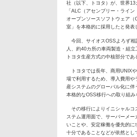
社（以下、トヨタ）が、世界1
「ALC（アセンブリー・ライ
オープンソースソフトウェア（O
室」を本格的に採用したと発表
今回、サイオスOSSよろず相談
人、約40カ所の車両製造・組
トヨタ生産方式の中核部分であ
トヨタでは長年、商用UNIX
場で利用するため、導入費用や
産システムのグローバル化に伴う
本格的なOSS移行への取り組み
その移行によりイニシャルコス
ステム運用面で、サーバーメー
いことや、安定稼働を優先的に
十分であることなどが依然とし