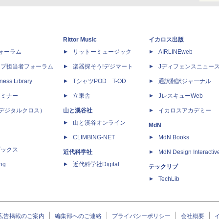
Rittor Music
イカロス出版
dフォーラム
リットーミュージック
AIRLINEweb
ップ担当者フォーラム
楽器探そう!デジマート
Jディフェンスニュー
ness Library
TシャツPOD T-OD
通訳翻訳ジャーナル
セミナー
立東舎
JレスキューWeb
 X（デジタルクロス）
山と溪谷社
イカロスアカデミー
山と溪谷オンライン
MdN
CLIMBING-NET
MdN Books
ブックス
近代科学社
MdN Design Interactiv
ing
近代科学社Digital
テックリブ
TechLib
広告掲載のご案内
編集部へのご連絡
プライバシーポリシー
会社概要