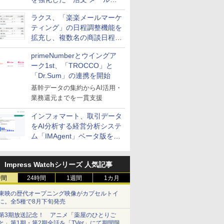
送信防止アドインサービス」
ラクス、「楽楽メールマーケ
を提供
ティング」の日程調整機能を
拡充し、複数名の商談日程調
整を効率化
primeNumberとウイングア
ーク1st、「TROCCO」と
「Dr.Sum」の連携を開始
基幹データの集約からAI活用・
業務還元までを一貫支援
インフォマート、取引データ
をAI分析する経営分析システ
ム「IMAgent」ベータ版を提
供
Impress Watchシリーズ 人気記事
時間
24時間
1週間
1カ月
東映の歴代オープニング映像がカプセルトイ
に。全5種で8月下旬発売
第3期放送記念！ アニメ「薬屋のひとりご
と」第1期・第2期全話を「TVer」にて期間限定