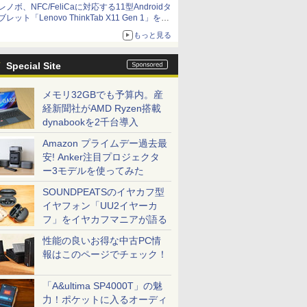
レノボ、NFC/FeliCaに対応する11型Androidタ
ブレット「Lenovo ThinkTab X11 Gen 1」を発
売
もっと見る
Special Site
メモリ32GBでも予算内。産
経新聞社がAMD Ryzen搭載
dynabookを2千台導入
Amazon プライムデー過去最
安! Anker注目プロジェクタ
ー3モデルを使ってみた
SOUNDPEATSのイヤカフ型
イヤフォン「UU2イヤーカ
フ」をイヤカフマニアが語る
性能の良いお得な中古PC情
報はこのページでチェック！
「A&ultima SP4000T」の魅
力！ポケットに入るオーディ