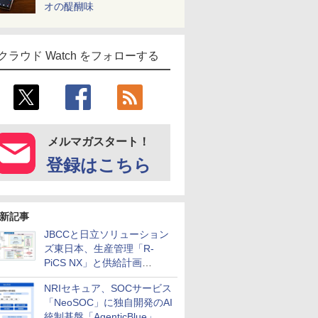
オの醍醐味
クラウド Watch をフォローする
メルマガスタート！
登録はこちら
新記事
JBCCと日立ソリューション
ズ東日本、生産管理「R-
PiCS NX」と供給計画
「scSQUARE ISP」の連携サ
NRIセキュア、SOCサービス
ービスを提供開始
「NeoSOC」に独自開発のAI
統制基盤「AgenticBlue」を