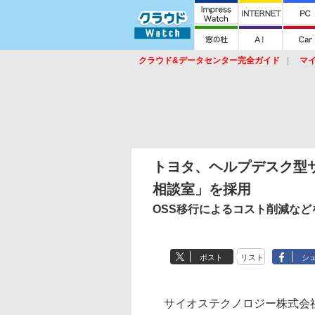
クラウド&データセンター完全ガイド
マ
サービス
セキュリティ
ネットワーク
スイッチ
ルータ
導入事例
イベ
トヨタ、ヘルプデスク型
相談室」を採用
OSS移行によるコスト削減など
ポスト
リスト
シ
サイオステクノロジー株式会社