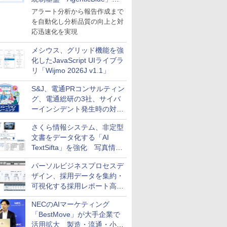
導入
アラート分析から報告作成まで
を自動化し分析品質の向上と対
応迅速化を実現
メシウス、グリッド機能を強
化したJavaScript UIライブラ
リ「Wijmo 2026J v1.1」
S&J、電通PRコンサルティン
グ、電通総研の3社、サイバ
ーインシデント発生時の対応
と危機管理広報を一体的に訓
さくら情報システム、非定型
練するプログラムを提供
文書をデータ化する「AI
TextSifta」を強化 写真情報
のデータ化などに対応
パーソルビジネスプロセスデ
ザイン、採用データを集約・
可視化する採用レポート高速
化サービスを提供
NECのAIマーケティング
「BestMove」が大手企業で
活用拡大 製造・流通・小売