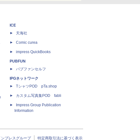
ICE
天海社
ス
Comic curea
impress QuickBooks
PUBFUN
パブファンセルフ
IPGネットワーク
TシャツPOD pTa.shop
カスタム写真集POD fabli
e
Impress Group Publication
Information
インプレスグループ
特定商取引法に基づく表示