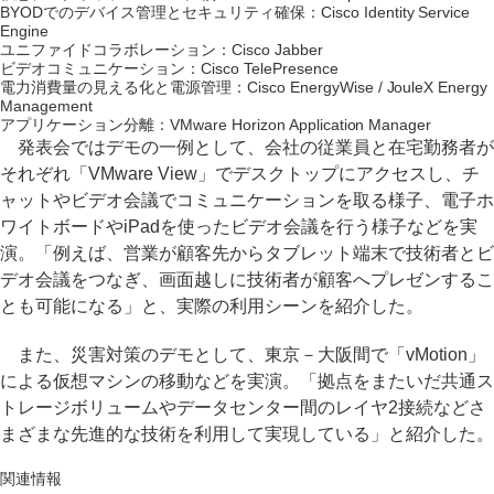
BYODでのデバイス管理とセキュリティ確保：Cisco Identity Service
Engine
ユニファイドコラボレーション：Cisco Jabber
ビデオコミュニケーション：Cisco TelePresence
電力消費量の見える化と電源管理：Cisco EnergyWise / JouleX Energy
Management
アプリケーション分離：VMware Horizon Application Manager
発表会ではデモの一例として、会社の従業員と在宅勤務者が
それぞれ「VMware View」でデスクトップにアクセスし、チ
ャットやビデオ会議でコミュニケーションを取る様子、電子ホ
ワイトボードやiPadを使ったビデオ会議を行う様子などを実
演。「例えば、営業が顧客先からタブレット端末で技術者とビ
デオ会議をつなぎ、画面越しに技術者が顧客へプレゼンするこ
とも可能になる」と、実際の利用シーンを紹介した。
また、災害対策のデモとして、東京－大阪間で「vMotion」
による仮想マシンの移動などを実演。「拠点をまたいだ共通ス
トレージボリュームやデータセンター間のレイヤ2接続などさ
まざまな先進的な技術を利用して実現している」と紹介した。
関連情報