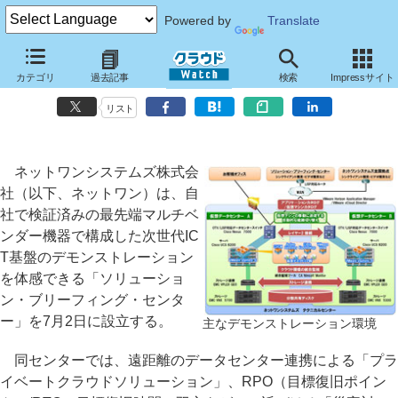
Powered by
Translate
ネットワン、次世代ICT基盤を体感できるデモセンターを設立
カテゴリ
過去記事
検索
Impressサイト
多彩なデモが各事業拠点や顧客先でも可能に
リスト
ネットワンシステムズ株式会
社（以下、ネットワン）は、自
社で検証済みの最先端マルチベ
ンダー機器で構成した次世代IC
T基盤のデモンストレーション
を体感できる「ソリューショ
ン・ブリーフィング・センタ
ー」を7月2日に設立する。
主なデモンストレーション環境
同センターでは、遠距離のデータセンター連携による「プラ
イベートクラウドソリューション」、RPO（目標復旧ポイン