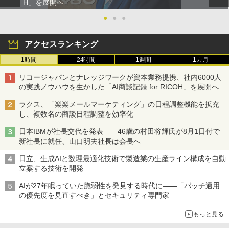
H」を展開へ
●
●
●
アクセスランキング
1時間
24時間
1週間
1カ月
リコージャパンとナレッジワークが資本業務提携、社内6000人
の実践ノウハウを生かした「AI商談記録 for RICOH」を展開へ
ラクス、「楽楽メールマーケティング」の日程調整機能を拡充
し、複数名の商談日程調整を効率化
日本IBMが社長交代を発表――46歳の村田将輝氏が8月1日付で
新社長に就任、山口明夫社長は会長へ
日立、生成AIと数理最適化技術で製造業の生産ライン構成を自動
立案する技術を開発
AIが27年眠っていた脆弱性を発見する時代に――「パッチ適用
の優先度を見直すべき」とセキュリティ専門家
もっと見る