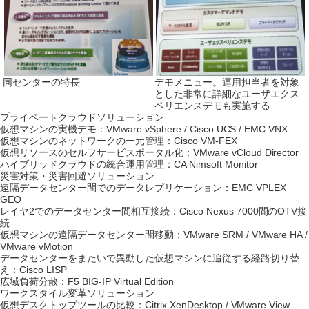
同センターの特長
デモメニュー。運用担当者を対象
とした非常に詳細なユーザエクス
ペリエンスデモも実施する
プライベートクラウドソリューション
仮想マシンの実機デモ：VMware vSphere / Cisco UCS / EMC VNX
仮想マシンのネットワークの一元管理：Cisco VM-FEX
仮想リソースのセルフサービスポータル化：VMware vCloud Director
ハイブリッドクラウドの統合運用管理：CA Nimsoft Monitor
災害対策・災害回避ソリューション
遠隔データセンター間でのデータレプリケーション：EMC VPLEX
GEO
レイヤ2でのデータセンター間相互接続：Cisco Nexus 7000間のOTV接
続
仮想マシンの遠隔データセンター間移動：VMware SRM / VMware HA /
VMware vMotion
データセンターをまたいで異動した仮想マシンに追従する経路切り替
え：Cisco LISP
広域負荷分散：F5 BIG-IP Virtual Edition
ワークスタイル変革ソリューション
仮想デスクトップツールの比較：Citrix XenDesktop / VMware View