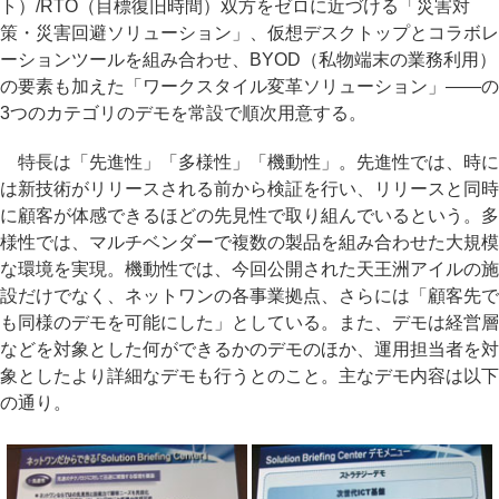
ト）/RTO（目標復旧時間）双方をゼロに近づける「災害対
策・災害回避ソリューション」、仮想デスクトップとコラボレ
ーションツールを組み合わせ、BYOD（私物端末の業務利用）
の要素も加えた「ワークスタイル変革ソリューション」――の
3つのカテゴリのデモを常設で順次用意する。
特長は「先進性」「多様性」「機動性」。先進性では、時に
は新技術がリリースされる前から検証を行い、リリースと同時
に顧客が体感できるほどの先見性で取り組んでいるという。多
様性では、マルチベンダーで複数の製品を組み合わせた大規模
な環境を実現。機動性では、今回公開された天王洲アイルの施
設だけでなく、ネットワンの各事業拠点、さらには「顧客先で
も同様のデモを可能にした」としている。また、デモは経営層
などを対象とした何ができるかのデモのほか、運用担当者を対
象としたより詳細なデモも行うとのこと。主なデモ内容は以下
の通り。