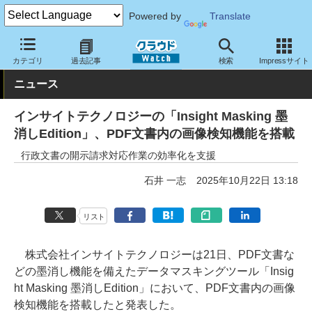
Powered by
Translate
クラウド Watch
セキュリティ
セキュリティサービス
カテゴリ
過去記事
検索
Impressサイト
ニュース
インサイトテクノロジーの「Insight Masking 墨
消しEdition」、PDF文書内の画像検知機能を搭載
行政文書の開示請求対応作業の効率化を支援
石井 一志
2025年10月22日 13:18
リスト
株式会社インサイトテクノロジーは21日、PDF文書な
どの墨消し機能を備えたデータマスキングツール「Insig
ht Masking 墨消しEdition」において、PDF文書内の画像
検知機能を搭載したと発表した。