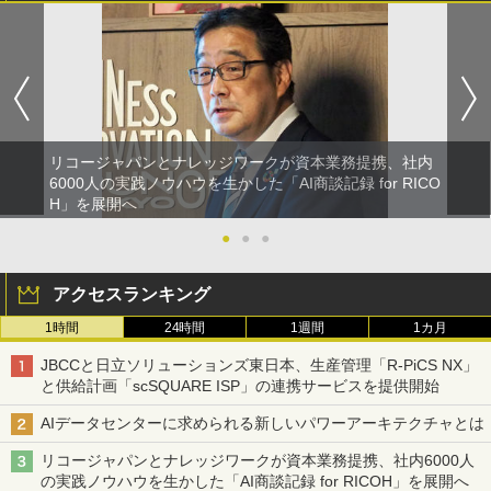
リコージャパンとナレッジワークが資本業務提携、社内
6000人の実践ノウハウを生かした「AI商談記録 for RICO
H」を展開へ
●
●
●
アクセスランキング
1時間
24時間
1週間
1カ月
JBCCと日立ソリューションズ東日本、生産管理「R-PiCS NX」
と供給計画「scSQUARE ISP」の連携サービスを提供開始
AIデータセンターに求められる新しいパワーアーキテクチャとは
リコージャパンとナレッジワークが資本業務提携、社内6000人
の実践ノウハウを生かした「AI商談記録 for RICOH」を展開へ