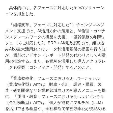
具体的には、各フェーズに対応した5つのソリューシ
ョンを用意した。
「組織変革」フェーズに対応した1）チェンジマネジ
メント支援では、AI活用方針の策定と、AI倫理・ガバナ
ンスフレームワークの構築を支援。「基幹業務の刷新」
フェーズに対応した2）ERP＋AI構成提案では、組み込
みAIの最大活用およびデータ利活用基盤の提案を行うほ
か、個別のアドオン・レポート開発の代わりとしてAI活
用の推進する。また、各種AIを活用した導入アクセラレ
ータも提案（コンフィグ・開発）するとのこと。
「業務効率化」フェーズにおける3）バーティカル
（業務特化型）AIでは、財務・会計、調達・購買、製
造・研究開発など各業務領域向けのAI導入メニューを提
供。「運用・教育」フェーズにおける4）ホリゾンタル
（全社横断型）AIでは、個人が簡易にマルチAI（LLM）
を活用できる基盤や、全社横断で業務効率化が見込める