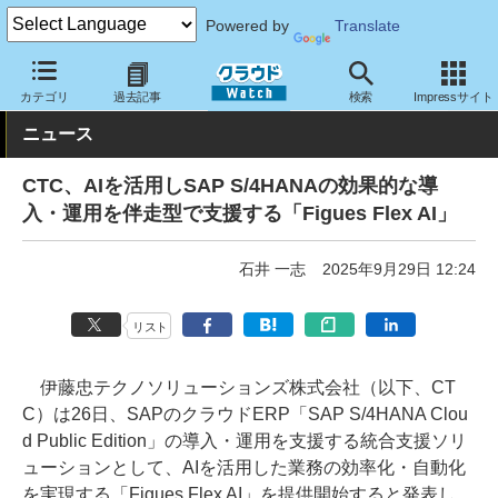
Powered by
Translate
クラウド Watch
サービス・ソフト
サービス
導入支援
カテゴリ
過去記事
検索
Impressサイト
ニュース
CTC、AIを活用しSAP S/4HANAの効果的な導
入・運用を伴走型で支援する「Figues Flex AI」
石井 一志
2025年9月29日 12:24
リスト
伊藤忠テクノソリューションズ株式会社（以下、CT
C）は26日、SAPのクラウドERP「SAP S/4HANA Clou
d Public Edition」の導入・運用を支援する統合支援ソリ
ューションとして、AIを活用した業務の効率化・自動化
を実現する「Figues Flex AI」を提供開始すると発表し