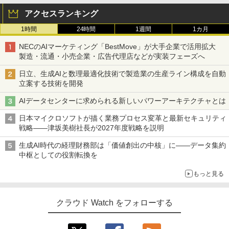
アクセスランキング
1時間
24時間
1週間
1カ月
NECのAIマーケティング「BestMove」が大手企業で活用拡大
製造・流通・小売企業・広告代理店などが実装フェーズへ
日立、生成AIと数理最適化技術で製造業の生産ライン構成を自動
立案する技術を開発
AIデータセンターに求められる新しいパワーアーキテクチャとは
日本マイクロソフトが描く業務プロセス変革と最新セキュリティ
戦略――津坂美樹社長が2027年度戦略を説明
生成AI時代の経理財務部は「価値創出の中核」に――データ集約
中枢としての役割転換を
もっと見る
クラウド Watch をフォローする